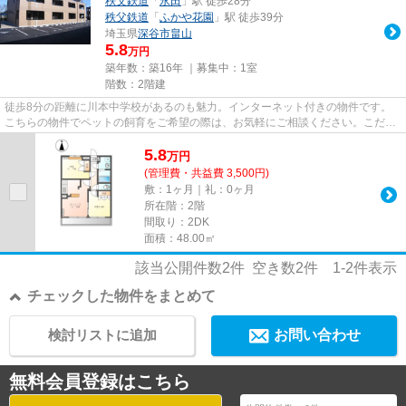
秩父鉄道
「
永田
」駅 徒歩28分
秩父鉄道
「
ふかや花園
」駅 徒歩39分
埼玉県
深谷市
畠山
5.8
万円
築年数：築16年 ｜募集中：
1室
階数：2階建
徒歩8分の距離に川本中学校があるのも魅力。インターネット付きの物件です。
こちらの物件でペットの飼育をご希望の際は、お気軽にご相談ください。こだわ
りポイント満載のアルバ。深谷...
5.8
万
円
(管理費・共益費 3,500円)
敷：1ヶ月｜礼：0ヶ月
所在階：2階
間取り：2DK
面積：48.00㎡
該当公開件数
2
件 空き数
2
件
1-2
件表示
チェックした物件をまとめて
検討リストに追加
お問い合わせ
無料会員登録はこちら