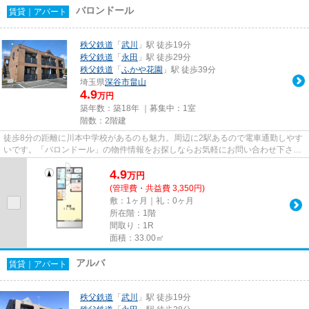
バロンドール
賃貸｜アパート
秩父鉄道
「
武川
」駅 徒歩19分
秩父鉄道
「
永田
」駅 徒歩29分
秩父鉄道
「
ふかや花園
」駅 徒歩39分
埼玉県
深谷市
畠山
4.9
万円
築年数：築18年 ｜募集中：
1室
階数：2階建
徒歩8分の距離に川本中学校があるのも魅力。周辺に2駅あるので電車通勤しやす
いです。「バロンドール」の物件情報をお探しならお気軽にお問い合わせ下さ
い。当社スタッフの豊富な経験...
4.9
万
円
(管理費・共益費 3,350円)
敷：1ヶ月｜礼：0ヶ月
所在階：1階
間取り：1R
面積：33.00㎡
アルバ
賃貸｜アパート
秩父鉄道
「
武川
」駅 徒歩19分