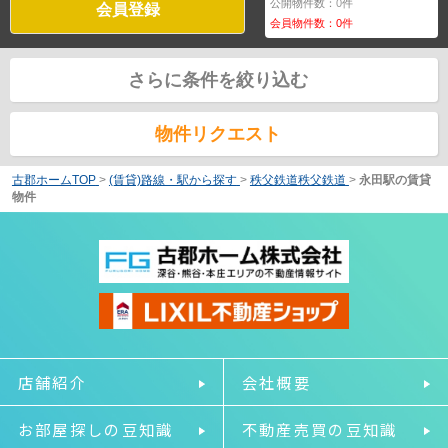
公開物件数：
0
件
会員登録
会員物件数：
0
件
さらに条件を絞り込む
物件リクエスト
古郡ホームTOP
>
(賃貸)路線・駅から探す
>
秩父鉄道秩父鉄道
>
永田駅の賃貸
物件
店舗紹介
会社概要
お部屋探しの豆知識
不動産売買の豆知識