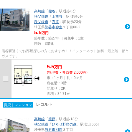
高崎線
「
熊谷
」駅 徒歩8分
秩父鉄道
「
上熊谷
」駅 徒歩6分
秩父鉄道
「
石原
」駅 徒歩23分
埼玉県
熊谷市
弥生
１丁目60-2
5.5
万円
築年数：築27年 ｜募集中：
1室
階数：3階建
熊谷駅近くでお部屋探しの方におすすめ！！インターネット無料・最上階・都市
ガスです。
5.5
万
円
(管理費・共益費 2,000円)
敷：1ヶ月｜礼：0ヶ月
所在階：3階
間取り：2K
面積：34.71㎡
レコルト
賃貸｜マンション
高崎線
「
籠原
」駅 徒歩18分
秩父鉄道
「
ひろせ野鳥の森
」駅 徒歩66分
埼玉県
熊谷市
別府
３丁目