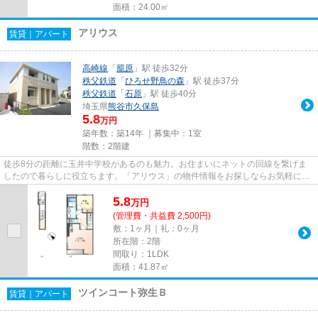
面積：24.00㎡
アリウス
賃貸｜アパート
高崎線
「
籠原
」駅 徒歩32分
秩父鉄道
「
ひろせ野鳥の森
」駅 徒歩37分
秩父鉄道
「
石原
」駅 徒歩40分
埼玉県
熊谷市
久保島
5.8
万円
築年数：築14年 ｜募集中：
1室
階数：2階建
徒歩8分の距離に玉井中学校があるのも魅力。お住まいにネットの回線を繋げま
したので暮らしに役立ちます。「アリウス」の物件情報をお探しならお気軽にお
問い合わせ下さい。帰る場所に...
5.8
万
円
(管理費・共益費 2,500円)
敷：1ヶ月｜礼：0ヶ月
所在階：2階
間取り：1LDK
面積：41.87㎡
ツインコート弥生Ｂ
賃貸｜アパート