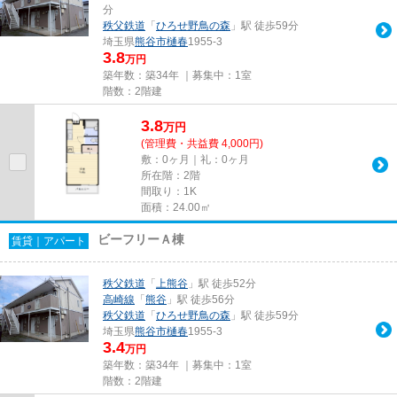
分
秩父鉄道
「
ひろせ野鳥の森
」駅 徒歩59分
埼玉県
熊谷市
樋春
1955-3
3.8
万円
築年数：築34年 ｜募集中：
1室
階数：2階建
3.8
万
円
(管理費・共益費 4,000円)
敷：0ヶ月｜礼：0ヶ月
所在階：2階
間取り：1K
面積：24.00㎡
ビーフリーＡ棟
賃貸｜アパート
秩父鉄道
「
上熊谷
」駅 徒歩52分
高崎線
「
熊谷
」駅 徒歩56分
秩父鉄道
「
ひろせ野鳥の森
」駅 徒歩59分
埼玉県
熊谷市
樋春
1955-3
3.4
万円
築年数：築34年 ｜募集中：
1室
階数：2階建