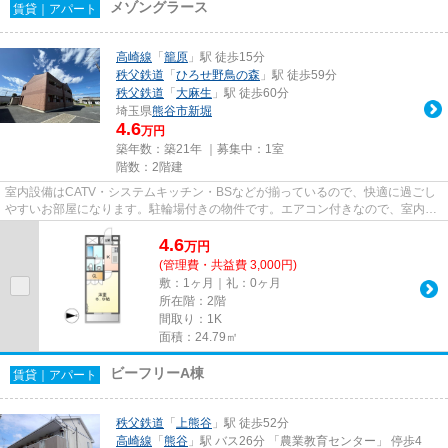
メゾングラース
賃貸｜アパート
高崎線
「
籠原
」駅 徒歩15分
秩父鉄道
「
ひろせ野鳥の森
」駅 徒歩59分
秩父鉄道
「
大麻生
」駅 徒歩60分
埼玉県
熊谷市
新堀
4.6
万円
築年数：築21年 ｜募集中：
1室
階数：2階建
室内設備はCATV・システムキッチン・BSなどが揃っているので、快適に過ごし
やすいお部屋になります。駐輪場付きの物件です。エアコン付きなので、室内の
温度調整が簡単です。魅力も多...
4.6
万
円
(管理費・共益費 3,000円)
敷：1ヶ月｜礼：0ヶ月
所在階：2階
間取り：1K
面積：24.79㎡
ビーフリーA棟
賃貸｜アパート
秩父鉄道
「
上熊谷
」駅 徒歩52分
高崎線
「
熊谷
」駅 バス26分 「農業教育センター」 停歩4