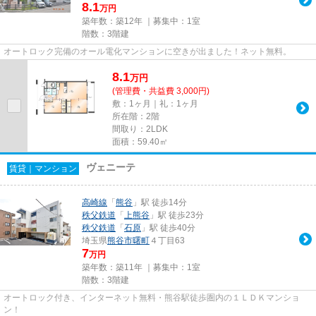
8.1
万円
築年数：築12年 ｜募集中：
1室
階数：3階建
オートロック完備のオール電化マンションに空きが出ました！ネット無料。
8.1
万
円
(管理費・共益費 3,000円)
敷：1ヶ月｜礼：1ヶ月
所在階：2階
間取り：2LDK
面積：59.40㎡
ヴェニーテ
賃貸｜マンション
高崎線
「
熊谷
」駅 徒歩14分
秩父鉄道
「
上熊谷
」駅 徒歩23分
秩父鉄道
「
石原
」駅 徒歩40分
埼玉県
熊谷市
曙町
４丁目63
7
万円
築年数：築11年 ｜募集中：
1室
階数：3階建
オートロック付き、インターネット無料・熊谷駅徒歩圏内の１ＬＤＫマンショ
ン！