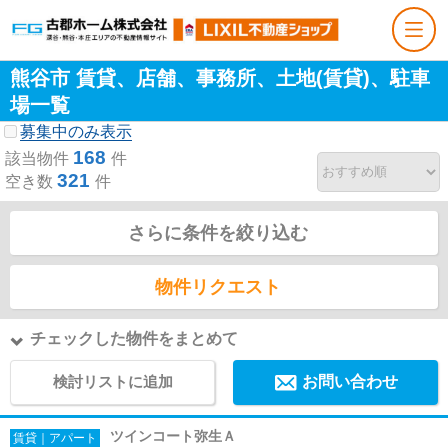
熊谷市 賃貸、店舗、事務所、土地(賃貸)、駐車
場一覧
募集中のみ表示
168
該当物件
件
321
空き数
件
さらに条件を絞り込む
物件リクエスト
チェックした物件をまとめて
検討リストに追加
お問い合わせ
ツインコート弥生Ａ
賃貸｜アパート