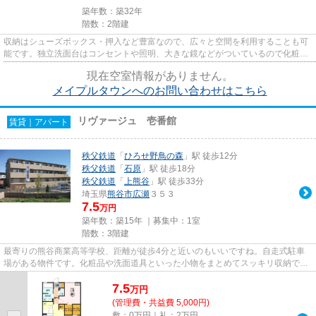
築年数：築32年
階数：2階建
収納はシューズボックス・押入など豊富なので、広々と空間を利用することも可
能です。独立洗面台はコンセントや照明、大きな鏡などがついているので化粧や
身支度の際に役立ちます。こ...
現在空室情報がありません。
メイプルタウンへのお問い合わせはこちら
リヴァージュ 壱番館
賃貸｜アパート
秩父鉄道
「
ひろせ野鳥の森
」駅 徒歩12分
秩父鉄道
「
石原
」駅 徒歩18分
秩父鉄道
「
上熊谷
」駅 徒歩33分
埼玉県
熊谷市
広瀬
３５３
7.5
万円
築年数：築15年 ｜募集中：
1室
階数：3階建
最寄りの熊谷商業高等学校、距離が徒歩4分と近いのもいいですね。自走式駐車
場がある物件です。化粧品や洗面道具といった小物をまとめてスッキリ収納でき
る洗面化粧台が付いております...
7.5
万
円
(管理費・共益費 5,000円)
敷：0万円｜礼：2万円