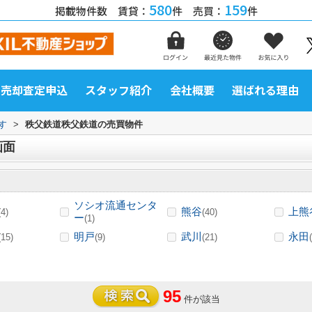
580
159
掲載物件数 賃貸：
件 売買：
件
売却査定申込
スタッフ紹介
会社概要
選ばれる理由
す
>
秩父鉄道秩父鉄道の売買物件
画面
ソシオ流通センタ
熊谷
上熊
(4)
(40)
ー
(1)
明戸
武川
永田
(15)
(9)
(21)
95
件が該当