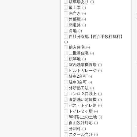
駐車場あり
(-)
最上階
(-)
南向き
(-)
角部屋
(-)
南道路
(-)
角地
(-)
自社分譲地【仲介手数料無料】
(-)
輸入住宅
(-)
二世帯住宅
(-)
旗竿地
(-)
室内洗濯機置場
(-)
ビルトガレージ
(-)
駐車2台可
(-)
駐車3台可
(-)
外断熱工法
(-)
コンロ２口以上
(-)
食器洗い乾燥機
(-)
バス・トイレ別
(-)
トイレ２ヶ所
(-)
80坪以上の土地
(-)
自由設計対応
(-)
分割可
(-)
スクール向け
(-)