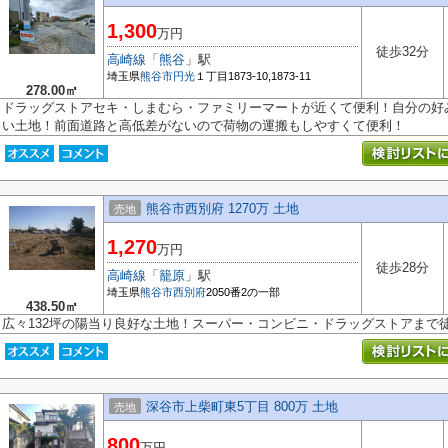
1,300
万円
徒歩32分
高崎線
「
熊谷
」駅
埼玉県
熊谷市
円光
１丁目1873-10,1873-11
278.00㎡
ドラッグストアセキ・しまむら・ファミリーマートが近くて便利！自分の好
い土地！前面道路と高低差がないので荷物の運搬もしやすくて便利！
熊谷市西別府 1270万 土地
売地
1,270
万円
徒歩28分
高崎線
「
籠原
」駅
埼玉県
熊谷市
西別府
2050番2の一部
438.50㎡
広々132坪の陽当り良好な土地！スーパー・コンビニ・ドラッグストアまで徒
深谷市上柴町東5丁目 800万 土地
売地
800
万円