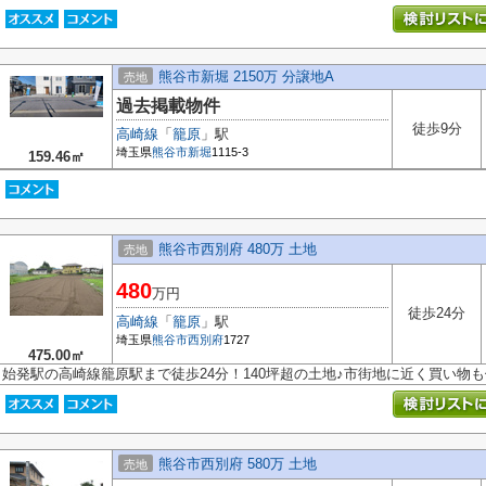
熊谷市新堀 2150万 分譲地A
売地
過去掲載物件
徒歩9分
高崎線
「
籠原
」駅
埼玉県
熊谷市
新堀
1115-3
159.46㎡
熊谷市西別府 480万 土地
売地
480
万円
徒歩24分
高崎線
「
籠原
」駅
埼玉県
熊谷市
西別府
1727
475.00㎡
始発駅の高崎線籠原駅まで徒歩24分！140坪超の土地♪市街地に近く買い物
熊谷市西別府 580万 土地
売地