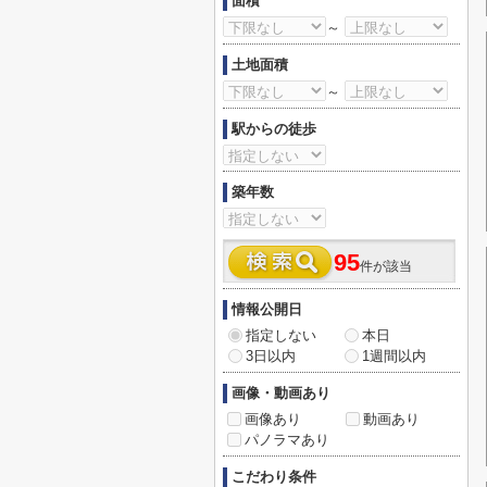
面積
～
土地面積
～
駅からの徒歩
築年数
95
件が該当
情報公開日
指定しない
本日
3日以内
1週間以内
画像・動画あり
画像あり
動画あり
パノラマあり
こだわり条件