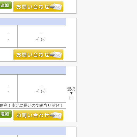
-
-
-
-/（-）
-
-
選択
-
-/（-）
▼
も便利！南北に長いので陽当り良好！