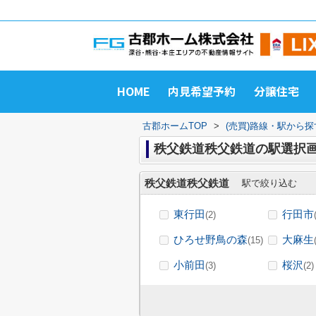
HOME
内見希望予約
分譲住宅
古郡ホームTOP
>
(売買)路線・駅から探
秩父鉄道秩父鉄道の駅選択
秩父鉄道秩父鉄道
駅で絞り込む
東行田
行田市
(2)
ひろせ野鳥の森
大麻生
(15)
小前田
桜沢
(3)
(2)