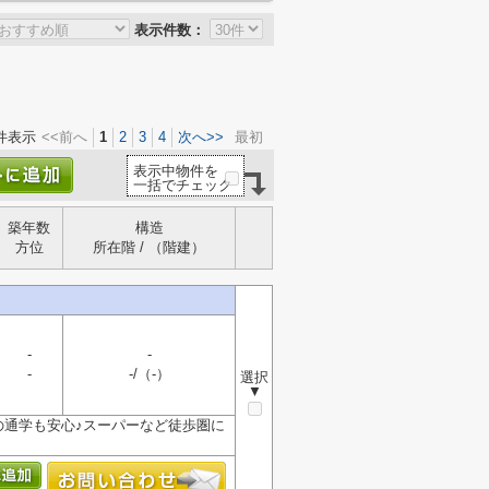
表示件数：
件表示
<<前へ
1
2
3
4
次へ>>
最初
表示中物件を
一括でチェック
築年数
構造
方位
所在階 / （階建）
-
-
-
-/（-）
選択
▼
の通学も安心♪スーパーなど徒歩圏に