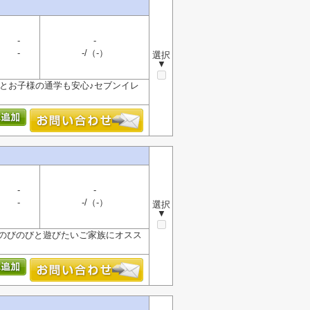
-
-
-
-/（-）
選択
▼
近いとお子様の通学も安心♪セブンイレ
-
-
-
-/（-）
選択
▼
庭でのびのびと遊びたいご家族にオスス