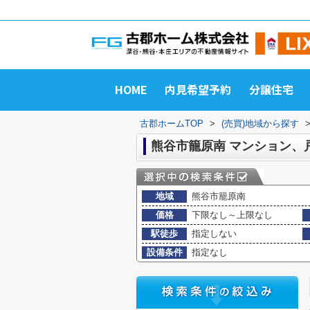
HOME
内見希望予約
分譲住宅
古郡ホームTOP
>
(売買)地域から探す
熊谷市籠原南 マンション、
地域
熊谷市籠原南
価格
下限なし～上限なし
駅徒歩
指定しない
設備条件
指定なし