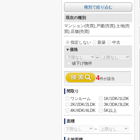
種別で絞り込む
現在の種別
マンション(売買),戸建(売買),土地(売
買),店舗(売買)
指定しない
新築
中古
▼価格
～
値下げ物件
4
件が該当
間取り
ワンルーム
1K/1DK/1LDK
2K/2DK/2LDK
3K/3DK/3LDK
4K/4DK/4LDK
5K以上
面積
～
土地面積