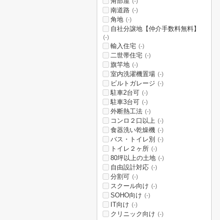
角部屋
(-)
南道路
(-)
角地
(-)
自社分譲地【仲介手数料無料】
(-)
輸入住宅
(-)
二世帯住宅
(-)
旗竿地
(-)
室内洗濯機置場
(-)
ビルトガレージ
(-)
駐車2台可
(-)
駐車3台可
(-)
外断熱工法
(-)
コンロ２口以上
(-)
食器洗い乾燥機
(-)
バス・トイレ別
(-)
トイレ２ヶ所
(-)
80坪以上の土地
(-)
自由設計対応
(-)
分割可
(-)
スクール向け
(-)
SOHO向け
(-)
IT向け
(-)
クリニック向け
(-)