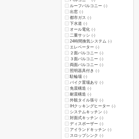
(-)
ルーフバルコニー
(-)
出窓
(-)
都市ガス
(-)
下水道
(-)
オール電化
(-)
二重サッシ
(-)
24時間換気システム
(-)
エレベーター
(-)
２面バルコニー
(-)
３面バルコニー
(-)
両面バルコニー
(-)
照明器具付き
(-)
駐輪場
(-)
バイク置場あり
(-)
免震構造
(-)
耐震構造
(-)
外観タイル張り
(-)
IHクッキングヒーター
(-)
システムキッチン
(-)
対面式キッチン
(-)
ディスポーザー
(-)
アイランドキッチン
(-)
スロップシンク
(-)