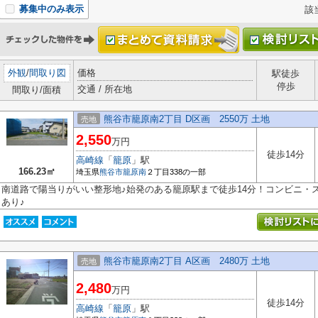
募集中のみ表示
該
外観
/
間取り図
価格
駅徒歩
停歩
交通 / 所在地
間取り/面積
熊谷市籠原南2丁目 D区画 2550万 土地
売地
2,550
万円
徒歩14分
高崎線
「
籠原
」駅
166.23㎡
埼玉県
熊谷市
籠原南
２丁目338の一部
南道路で陽当りがいい整形地♪始発のある籠原駅まで徒歩14分！コンビニ・
あり♪
熊谷市籠原南2丁目 A区画 2480万 土地
売地
2,480
万円
徒歩14分
高崎線
「
籠原
」駅