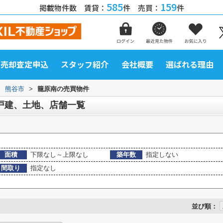
585
159
掲載物件数 賃貸：
件 売買：
件
売却査定申込
スタッフ紹介
会社概要
選ばれる理由
>
熊谷市
>
籠原南の売買物件
戸建、土地、店舗一覧
面積
下限なし～上限なし
築年数
指定しない
間取り
指定なし
並び順：