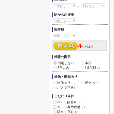
～
駅からの徒歩
築年数
4
件が該当
情報公開日
指定しない
本日
3日以内
1週間以内
画像・動画あり
画像あり
動画あり
パノラマあり
こだわり条件
ペット飼育可
(-)
ペット専用設備
(-)
陽当り良好
(-)