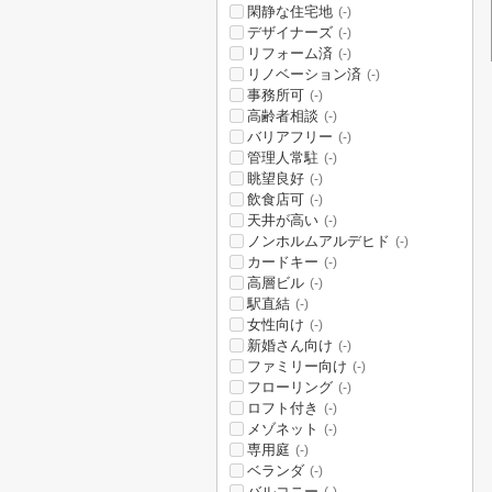
閑静な住宅地
(-)
デザイナーズ
(-)
リフォーム済
(-)
リノベーション済
(-)
事務所可
(-)
高齢者相談
(-)
バリアフリー
(-)
管理人常駐
(-)
眺望良好
(-)
飲食店可
(-)
天井が高い
(-)
ノンホルムアルデヒド
(-)
カードキー
(-)
高層ビル
(-)
駅直結
(-)
女性向け
(-)
新婚さん向け
(-)
ファミリー向け
(-)
フローリング
(-)
ロフト付き
(-)
メゾネット
(-)
専用庭
(-)
ベランダ
(-)
バルコニー