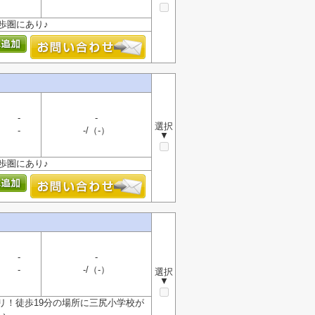
歩圏にあり♪
-
-
選択
-
-/（-）
▼
歩圏にあり♪
-
-
-
-/（-）
選択
▼
タリ！徒歩19分の場所に三尻小学校が