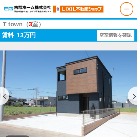
T town（
3
室）
賃料
13
万円
空室情報を確認