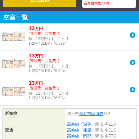
会員物件数：
0
件
空室一覧
13
万
円
(管理費・共益費 -)
敷：12万円｜礼：1ヶ月
1-2階 / 3LDK / 76.59㎡
13
万
円
(管理費・共益費 -)
敷：12万円｜礼：1ヶ月
1-2階 / 3LDK / 76.59㎡
13
万
円
(管理費・共益費 -)
敷：12万円｜礼：1ヶ月
1-2階 / 3LDK / 76.59㎡
所在地
埼玉県
深谷市
国済寺
462
高崎線
「
深谷
」駅 徒歩21分
交通
高崎線
「
籠原
」駅 徒歩51分
高崎線
「
岡部
」駅 徒歩77分