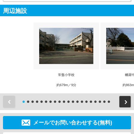
周辺施設
常盤小学校
幡羅
約679m／9分
約863
前
メールでお問い合わせする(無料)