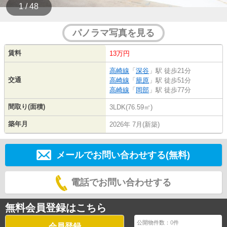
1 / 48
パノラマ写真を見る
賃料
13万円
高崎線
「
深谷
」駅 徒歩21分
交通
高崎線
「
籠原
」駅 徒歩51分
高崎線
「
岡部
」駅 徒歩77分
間取り(面積)
3LDK(76.59㎡)
築年月
2026年 7月(新築)
メールでお問い合わせする(無料)
電話でお問い合わせする
無料会員登録はこちら
公開物件数：
0
件
会員登録