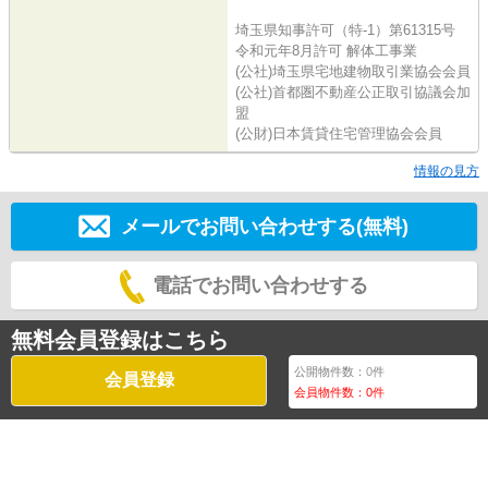
埼玉県知事許可（特-1）第61315号
令和元年8月許可 解体工事業
(公社)埼玉県宅地建物取引業協会会員
(公社)首都圏不動産公正取引協議会加
盟
(公財)日本賃貸住宅管理協会会員
情報の見方
メールでお問い合わせする(無料)
電話でお問い合わせする
無料会員登録はこちら
公開物件数：
0
件
会員登録
会員物件数：
0
件