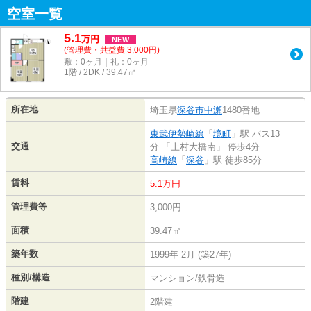
空室一覧
5.1
万
円
NEW
(管理費・共益費 3,000円)
敷：0ヶ月｜礼：0ヶ月
1階 / 2DK / 39.47㎡
所在地
埼玉県
深谷市
中瀬
1480番地
東武伊勢崎線
「
境町
」駅 バス13
交通
分 「上村大橋南」 停歩4分
高崎線
「
深谷
」駅 徒歩85分
賃料
5.1万円
管理費等
3,000円
面積
39.47㎡
築年数
1999年 2月 (築27年)
種別/構造
マンション/鉄骨造
階建
2階建