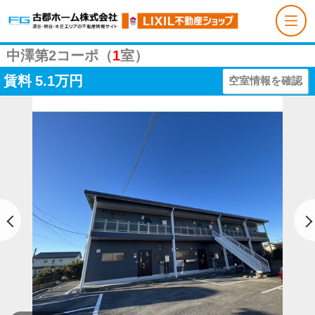
中澤第2コーポ（
1
室）
賃料
5.1万円
空室情報を確認