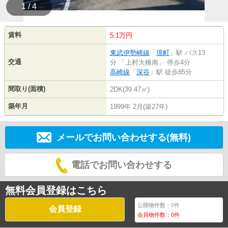
1 / 4
賃料
5.1万円
東武伊勢崎線
「
境町
」駅 バス13
交通
分 「上村大橋南」 停歩4分
高崎線
「
深谷
」駅 徒歩85分
間取り(面積)
2DK(39.47㎡)
築年月
1999年 2月(築27年)
メールでお問い合わせする(無料)
電話でお問い合わせする
無料会員登録はこちら
公開物件数：
0
件
会員登録
会員物件数：
0
件