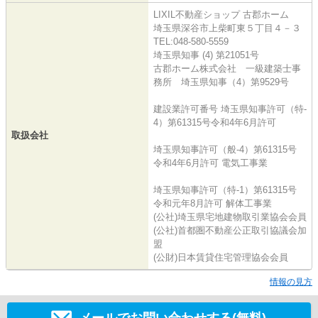
LIXIL不動産ショップ 古郡ホーム
埼玉県深谷市上柴町東５丁目４－３
TEL:048-580-5559
埼玉県知事 (4) 第21051号
古郡ホーム株式会社 一級建築士事
務所 埼玉県知事（4）第9529号
建設業許可番号 埼玉県知事許可（特-
4）第61315号令和4年6月許可
取扱会社
埼玉県知事許可（般-4）第61315号
令和4年6月許可 電気工事業
埼玉県知事許可（特-1）第61315号
令和元年8月許可 解体工事業
(公社)埼玉県宅地建物取引業協会会員
(公社)首都圏不動産公正取引協議会加
盟
(公財)日本賃貸住宅管理協会会員
情報の見方
メールでお問い合わせする(無料)