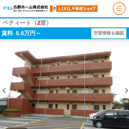
ペティート（
2
室）
賃料
5.6
万円～
空室情報を確認