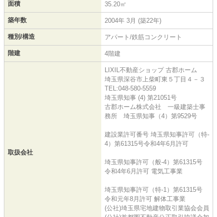
面積
35.20㎡
築年数
2004年 3月 (築22年)
種別/構造
アパート/鉄筋コンクリート
階建
4階建
LIXIL不動産ショップ 古郡ホーム
埼玉県深谷市上柴町東５丁目４－３
TEL:048-580-5559
埼玉県知事 (4) 第21051号
古郡ホーム株式会社 一級建築士事
務所 埼玉県知事（4）第9529号
建設業許可番号 埼玉県知事許可（特-
4）第61315号令和4年6月許可
取扱会社
埼玉県知事許可（般-4）第61315号
令和4年6月許可 電気工事業
埼玉県知事許可（特-1）第61315号
令和元年8月許可 解体工事業
(公社)埼玉県宅地建物取引業協会会員