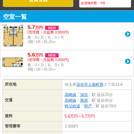
会員物件数：
0
件
空室一覧
5.7
万
円
NEW
(管理費・共益費 3,000円)
敷：0ヶ月｜礼：0ヶ月
3階 / 1R / 35.20㎡
5.6
万
円
NEW
(管理費・共益費 3,000円)
敷：0ヶ月｜礼：0ヶ月
4階 / 1R / 35.20㎡
所在地
埼玉県
深谷市
上柴町西
２丁目11-6
高崎線
「
深谷
」駅 徒歩25分
交通
高崎線
「
籠原
」駅 徒歩45分
秩父鉄道
「
明戸
」駅 徒歩79分
賃料
5.6万円～5.7万円
管理費等
3,000円