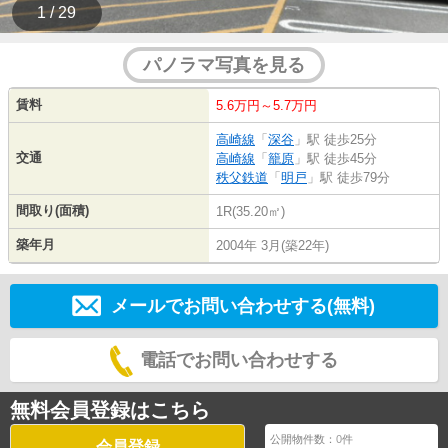
1 / 29
パノラマ写真を見る
賃料
5.6万円～5.7万円
高崎線
「
深谷
」駅 徒歩25分
交通
高崎線
「
籠原
」駅 徒歩45分
秩父鉄道
「
明戸
」駅 徒歩79分
間取り(面積)
1R(35.20㎡)
築年月
2004年 3月(築22年)
メールでお問い合わせする(無料)
電話でお問い合わせする
無料会員登録はこちら
公開物件数：
0
件
会員登録