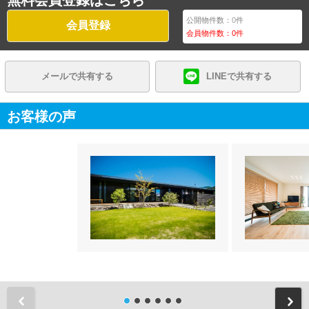
公開物件数：
0
件
会員登録
会員物件数：
0
件
メールで共有する
LINEで共有する
お客様の声
前