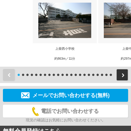
上柴西小学校
上柴
約863m／11分
約297
前
メールでお問い合わせする(無料)
電話でお問い合わせする
現況の確認はお気軽にお問い合わせください。
無料会員登録はこちら