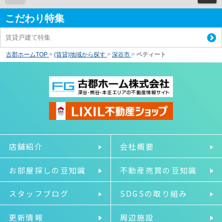
こだわり特集
賃貸戸建て特集
古郡ホームTOP
>
(賃貸)地域から探す
>
深谷市
>
ペティート
店舗紹介
会社概要
お部屋探しの豆知識
不動産売買の豆知識
スタッフブログ
SDGSの取り組み
更新情報
周辺施設