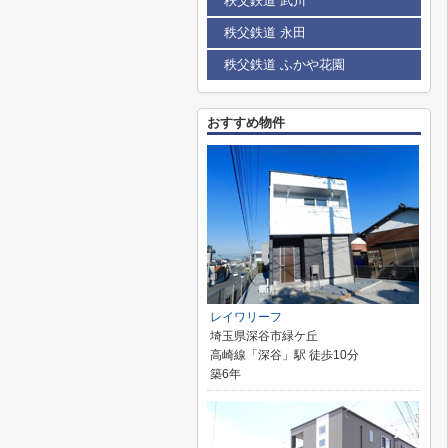
秩父鉄道 武川
秩父鉄道 永田
秩父鉄道 ふかや花園
おすすめ物件
レイワリーフ
埼玉県深谷市緑ケ丘
高崎線「深谷」駅 徒歩10分
築6年