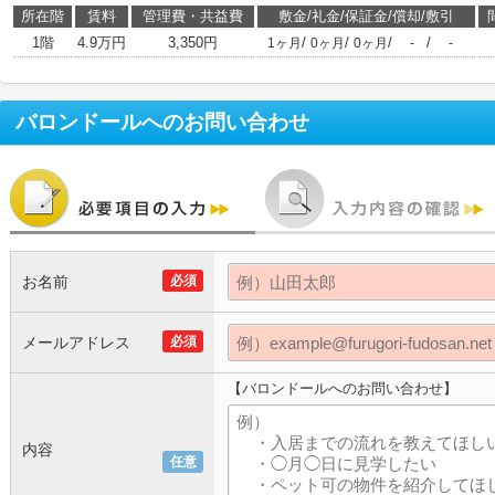
所在階
賃料
管理費・共益費
敷金/礼金/保証金/償却/敷引
1階
4.9万円
3,350円
/
/
/
/
1ヶ月
0ヶ月
0ヶ月
-
-
バロンドール
へのお問い合わせ
お名前
必須
メールアドレス
必須
【バロンドールへのお問い合わせ】
内容
任意