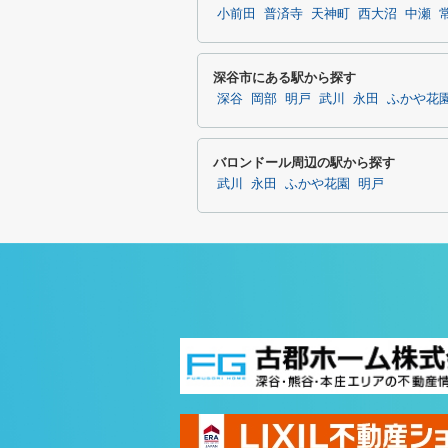
小前田
普済寺
天神町
西大沼
中瀬
深谷市にある駅から探す
深谷
岡部
明戸
武川
永田
ふかや花
バロンドール周辺の駅から探す
武川
永田
ふかや花園
明戸