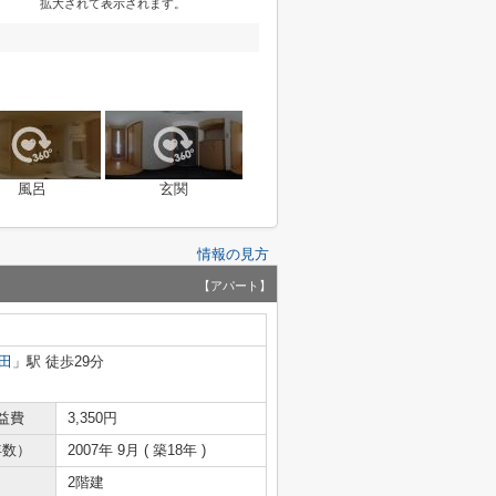
拡大されて表示されます。
風呂
玄関
情報の見方
【アパート】
田
」駅 徒歩29分
益費
3,350円
年数）
2007年 9月 ( 築18年 )
2階建