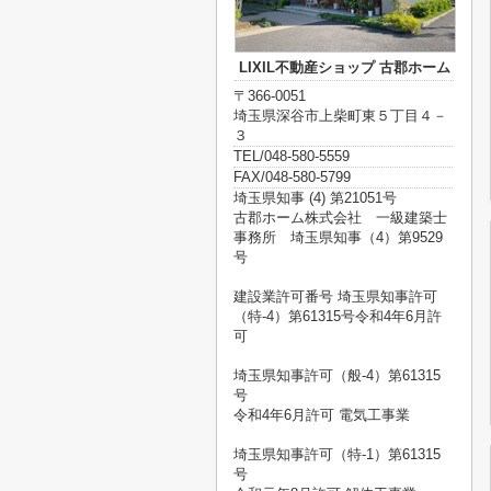
LIXIL不動産ショップ 古郡ホーム
〒366-0051
埼玉県深谷市上柴町東５丁目４－
３
TEL/048-580-5559
FAX/048-580-5799
埼玉県知事 (4) 第21051号
古郡ホーム株式会社 一級建築士
事務所 埼玉県知事（4）第9529
号
建設業許可番号 埼玉県知事許可
（特-4）第61315号令和4年6月許
可
埼玉県知事許可（般-4）第61315
号
令和4年6月許可 電気工事業
埼玉県知事許可（特-1）第61315
号