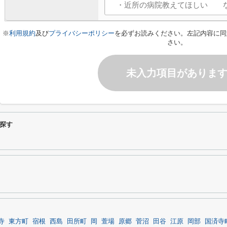
※
利用規約
及び
プライバシーポリシー
を必ずお読みください。左記内容に同
さい。
未入力項目がありま
探す
寺
東方町
宿根
西島
田所町
岡
萱場
原郷
菅沼
田谷
江原
岡部
国済寺