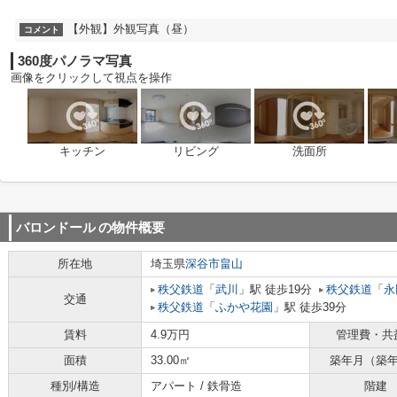
【外観】外観写真（昼）
コメント
360度パノラマ写真
画像をクリックして視点を操作
キッチン
リビング
洗面所
バロンドール
の物件概要
所在地
埼玉県
深谷市
畠山
秩父鉄道
「
武川
」駅 徒歩19分
秩父鉄道
「
永
交通
秩父鉄道
「
ふかや花園
」駅 徒歩39分
賃料
4.9万円
管理費・共
面積
33.00㎡
築年月（築
種別/構造
アパート / 鉄骨造
階建