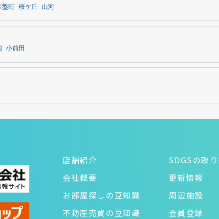
常盤町
桜ケ丘
山河
園
小前田
店舗紹介
SDGSの取
会社概要
更新情報
お部屋探しの豆知識
周辺施設
不動産売買の豆知識
会員登録