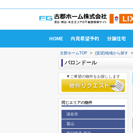
HOME
内見希望予約
分譲住宅
古郡ホームTOP
>
(賃貸)地域から探す
バロンドール
▼ご希望の物件をお探しします
同じエリアの物件
深谷市
畠山