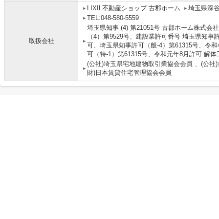
LIXIL不動産ショップ 古郡ホーム
埼玉県深
TEL:048-580-5559
埼玉県知事 (4) 第21051号 古郡ホーム株
（4）第9529号、建設業許可番号 埼玉県知事許
取扱会社
可、埼玉県知事許可（般-4）第61315号、令
可（特-1）第61315号、令和元年8月許可 解
(公社)埼玉県宅地建物取引業協会会員 、(公社
財)日本賃貸住宅管理協会会員