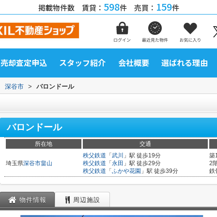
598
159
掲載物件数 賃貸：
件 売買：
件
売却査定申込
スタッフ紹介
会社概要
選ばれる理由
>
深谷市
>
バロンドール
バロンドール
所在地
交通
秩父鉄道
「
武川
」駅 徒歩19分
築
埼玉県
深谷市
畠山
秩父鉄道
「
永田
」駅 徒歩29分
2
秩父鉄道
「
ふかや花園
」駅 徒歩39分
鉄
物件情報
周辺施設