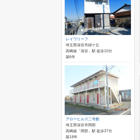
レイワリーフ
埼玉県深谷市緑ケ丘
高崎線「深谷」駅 徒歩10分
築6年
アローヒルズ二号館
埼玉県深谷市岡部
高崎線「岡部」駅 徒歩37分
築18年