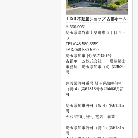
LIXIL不動産ショップ 古郡ホーム
〒366-0051
埼玉県深谷市上柴町東５丁目４－
３
TEL/048-580-5559
FAX/048-580-5799
埼玉県知事 (4) 第21051号
古郡ホーム株式会社 一級建築士
事務所 埼玉県知事（4）第9529
号
建設業許可番号 埼玉県知事許可
（特-4）第61315号令和4年6月許
可
埼玉県知事許可（般-4）第61315
号
令和4年6月許可 電気工事業
埼玉県知事許可（特-1）第61315
号