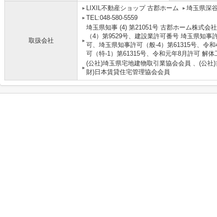
LIXIL不動産ショップ 古郡ホーム
埼玉県深
TEL:048-580-5559
埼玉県知事 (4) 第21051号 古郡ホーム株
（4）第9529号、建設業許可番号 埼玉県知事許
取扱会社
可、埼玉県知事許可（般-4）第61315号、令
可（特-1）第61315号、令和元年8月許可 解
(公社)埼玉県宅地建物取引業協会会員 、(公社
財)日本賃貸住宅管理協会会員