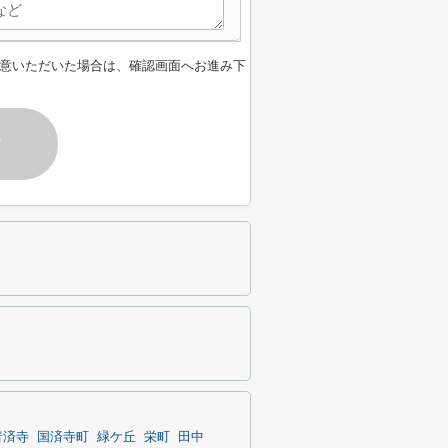
意いただいた場合は、確認画面へお進み下
す
普済寺
国済寺町
緑ケ丘
栄町
田中