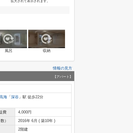
拡大されて表示されます。
風呂
収納
情報の見方
【アパート】
高海
「
深谷
」駅 徒歩22分
益費
4,000円
年数）
2016年 6月 ( 築10年 )
2階建