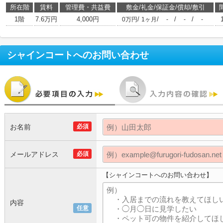
所在階
賃料
管理費・共益費
敷金/礼金/保証金/償却/敷引
1階
7.6万円
4,000円
/
/
/
/
0万円
1ヶ月
-
-
-
シャインコート
へのお問い合わせ
お名前
必須
メールアドレス
必須
【シャインコートへのお問い合わせ】
内容
任意