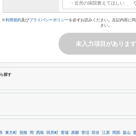
※
利用規約
及び
プライバシーポリシー
を必ずお読みください。左記内容に同
さい。
未入力項目がありま
ら探す
寺
東方町
宿根
岡
西島
田所町
萱場
原郷
菅沼
田谷
江原
岡部
畠山