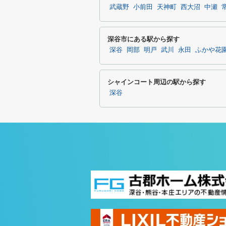
武蔵野
小前田
天神町
西大沼
中瀬
深谷市にある駅から探す
深谷
岡部
明戸
武川
永田
ふかや花
シャインコート周辺の駅から探す
深谷