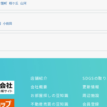
常盤町
桜ケ丘
山河
園
小前田
店舗紹介
SDGSの取
会社概要
更新情報
お部屋探しの豆知識
周辺施設
不動産売買の豆知識
会員登録