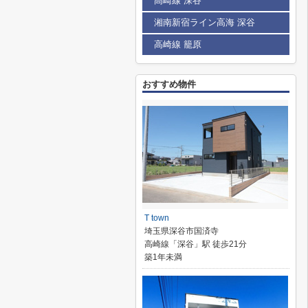
高崎線 深谷
湘南新宿ライン高海 深谷
高崎線 籠原
おすすめ物件
T town
埼玉県深谷市国済寺
高崎線「深谷」駅 徒歩21分
築1年未満