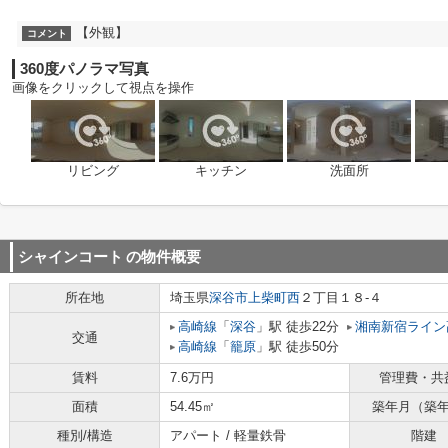
【外観】
コメント
360度パノラマ写真
画像をクリックして視点を操作
リビング
キッチン
洗面所
シャインコート
の物件概要
所在地
埼玉県
深谷市
上柴町西
２丁目１８-４
高崎線
「
深谷
」駅 徒歩22分
湘南新宿ライン
交通
高崎線
「
籠原
」駅 徒歩50分
賃料
7.6万円
管理費・共
面積
54.45㎡
築年月（築
種別/構造
アパート / 軽量鉄骨
階建