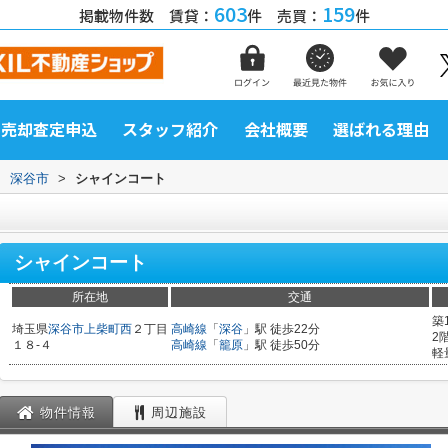
603
159
掲載物件数 賃貸：
件 売買：
件
売却査定申込
スタッフ紹介
会社概要
選ばれる理由
>
深谷市
>
シャインコート
シャインコート
所在地
交通
築
埼玉県
深谷市
上柴町西
２丁目
高崎線
「
深谷
」駅 徒歩22分
2
１８-４
高崎線
「
籠原
」駅 徒歩50分
軽
物件情報
周辺施設