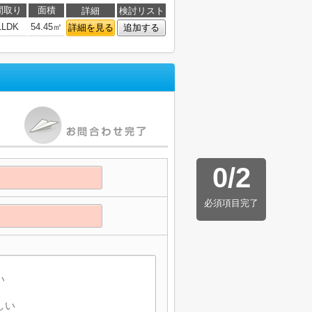
間取り
面積
詳細
検討リスト
1LDK
54.45㎡
詳細を見る
追加する
0
/
2
必須項目完了