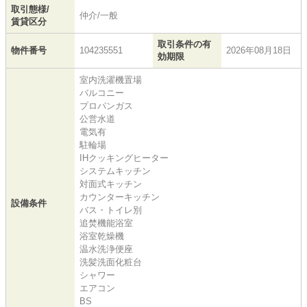
取引態様/
仲介/一般
賃貸区分
取引条件の有
物件番号
104235551
2026年08月18日
効期限
室内洗濯機置場
バルコニー
プロパンガス
公営水道
電気有
駐輪場
IHクッキングヒーター
システムキッチン
対面式キッチン
カウンターキッチン
設備条件
バス・トイレ別
追焚機能浴室
浴室乾燥機
温水洗浄便座
洗髪洗面化粧台
シャワー
エアコン
BS