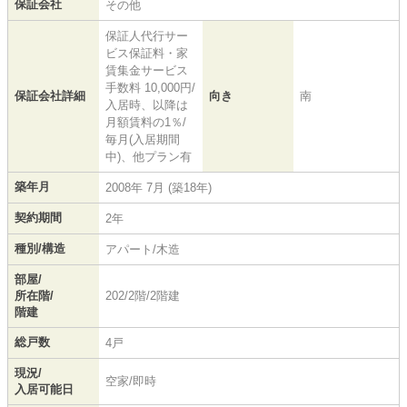
保証会社
その他
保証人代行サー
ビス保証料・家
賃集金サービス
手数料 10,000円/
保証会社詳細
向き
南
入居時、以降は
月額賃料の1％/
毎月(入居期間
中)、他プラン有
築年月
2008年 7月 (築18年)
契約期間
2年
種別/構造
アパート/木造
部屋/
所在階/
202/2階/2階建
階建
総戸数
4戸
現況/
空家/即時
入居可能日