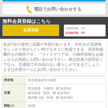
電話でお問い合わせする
無料会員登録はこちら
公開物件数：
0
件
会員登録
会員物件数：
0
件
徒歩7分の場所に花園小学校があります。生乾きの洗濯物
をしっかり乾かしたい時でもすぐに乾燥できる、浴室乾燥
機付きの物件です。「ウィステリアⅢ」の物件情報をお探
しならお気軽にお問い合わせ下さい。秩父鉄道小前田近く
でなら、交通面で不自由のない暮らしができるでしょう。
まずは古郡ホームにお問い合わせください。
所在地
埼玉県
深谷市
小前田
秩父鉄道
「
小前田
」駅 徒歩5分
交通
秩父鉄道
「
桜沢
」駅 徒歩26分
東武東上線
「
鉢形
」駅 徒歩34分
間取り/
2LDK