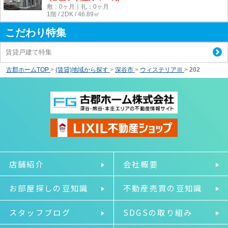
敷：0ヶ月｜礼：0ヶ月
1階 / 2DK / 46.89㎡
こだわり特集
賃貸戸建て特集
古郡ホームTOP
>
(賃貸)地域から探す
>
深谷市
>
ウィステリアⅢ
>
202
店舗紹介
会社概要
お部屋探しの豆知識
不動産売買の豆知識
スタッフブログ
SDGSの取り組み