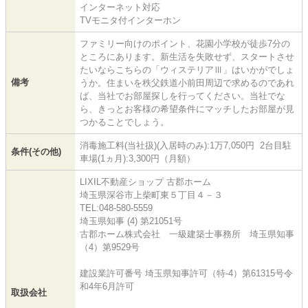
インターネット対応
TVモニタ付インターホン
ファミリー向けのポイント、花園小学校が徒歩7分の
ところにあります。新生活を失敗せず、スタートさせ
たいならこちらの「ウィステリアⅢ」はいかがでしょ
備考
うか。住まいを秩父鉄道小前田周辺で求めるのであれ
ば、当社でお部屋探しを行ってください。当社でな
ら、きっとお客様の希望条件にマッチしたお部屋が見
つかることでしょう。
消毒施工料(当社扱)(入居時のみ):1万7,050円 2台目駐
条件(その他)
車場(1ヵ月):3,300円（月額）
LIXIL不動産ショップ 古郡ホーム
埼玉県深谷市上柴町東５丁目４－３
TEL:048-580-5559
埼玉県知事 (4) 第21051号
古郡ホーム株式会社 一級建築士事務所 埼玉県知事
（4）第9529号
建設業許可番号 埼玉県知事許可（特-4）第61315号令
和4年6月許可
取扱会社