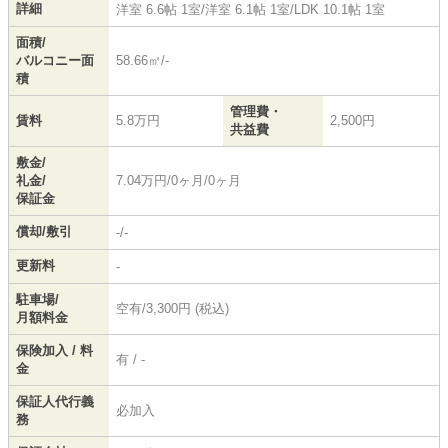
詳細
洋室 6.6帖 1室
/
洋室 6.1帖 1室
/
LDK 10.1帖 1室
面積/
バルコニー面
58.66㎡/-
積
管理費・
賃料
5.8万円
2,500円
共益費
敷金/
礼金/
7.04万円/0ヶ月/0ヶ月
保証金
償却/敷引
-/-
更新料
-
駐車場/
空有/3,300円 (税込)
月額料金
保険加入 / 料
有 / -
金
保証人代行義
必加入
務