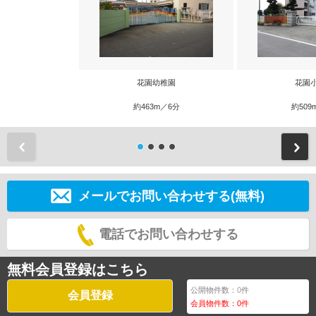
花園幼稚園
花園
約463m／6分
約509
前
メールでお問い合わせする(無料)
電話でお問い合わせする
無料会員登録はこちら
公開物件数：
0
件
会員登録
会員物件数：
0
件