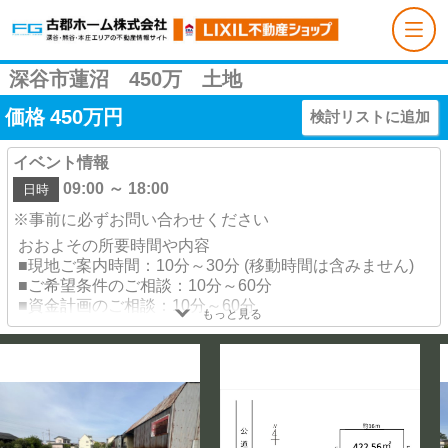
深谷市蓮沼 450万 土地
価格
450
万円
検討リストに追加
イベント情報
09:00 ～ 18:00
日時
※事前に必ずお問い合わせください
おおよその所要時間や内容
■現地ご案内時間：10分～30分 (移動時間は含みません)
■ご希望条件のご相談：10分～60分
■資金計画のご相談：10分～60分
もっと見る
ご予約いただくと、お待たせすることなくご案内出来ま
す。お電話お待ちしております♪