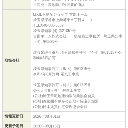
※開発・農地転用許可要(白地)
LIXIL不動産ショップ 古郡ホーム
埼玉県深谷市上柴町東５丁目４－３
TEL:048-580-5559
埼玉県知事 (4) 第21051号
古郡ホーム株式会社 一級建築士事務所 埼玉県知事
（4）第9529号
建設業許可番号 埼玉県知事許可（特-4）第61315号令
和4年6月許可
取扱会社
埼玉県知事許可（般-4）第61315号
令和4年6月許可 電気工事業
埼玉県知事許可（特-1）第61315号
令和元年8月許可 解体工事業
(公社)埼玉県宅地建物取引業協会会員
(公社)首都圏不動産公正取引協議会加盟
(公財)日本賃貸住宅管理協会会員
情報更新日
2026年08月01日
更新予定日
2026年08月15日