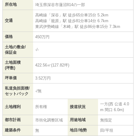
所在地
埼玉県
深谷市
蓮沼
814の一部
高崎線
「
深谷
」駅 徒歩65分車15分 5.2km
交通
高崎線
「
籠原
」駅 徒歩81分車14分 6.7km
東武伊勢崎線
「
木崎
」駅 徒歩86分車15分 7.3km
価格
450万円
土地の敷金/
-/-
保証金
土地面積
422.56㎡(127.82坪)
(坪数)
坪単価
3.52万円
私道負担面積/
-/無
セットバック
一方(西 公道 4.0
土地権利
所有権
接道状況
m 間口 6.0m)
都市計画
用途地域
市街化調整区域
無指定
建築条件
地目/地勢
無
田/平坦