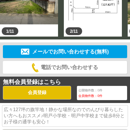
1/11
2/11
メールでお問い合わせする(無料)
電話でお問い合わせする
無料会員登録はこちら
公開物件数：
0
件
会員登録
会員物件数：
0
件
広々127坪の旗竿地！静かな場所なのでのんびり暮らした
い方へもおススメ♪明戸小学校・明戸中学校まで徒歩8分と
お子様の通学も安心！