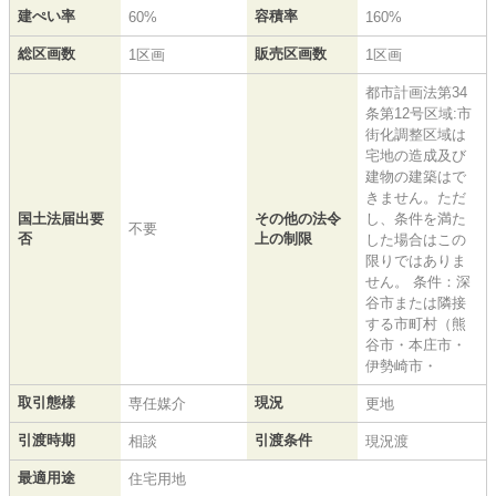
建ぺい率
容積率
60%
160%
総区画数
販売区画数
1区画
1区画
都市計画法第34
条第12号区域:市
街化調整区域は
宅地の造成及び
建物の建築はで
きません。ただ
国土法届出要
その他の法令
し、条件を満た
不要
否
上の制限
した場合はこの
限りではありま
せん。 条件：深
谷市または隣接
する市町村（熊
谷市・本庄市・
伊勢崎市・
取引態様
現況
専任媒介
更地
引渡時期
引渡条件
相談
現況渡
最適用途
住宅用地