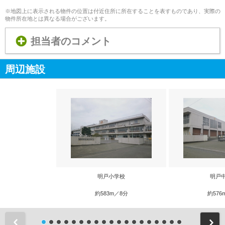
※地図上に表示される物件の位置は付近住所に所在することを表すものであり、実際の
物件所在地とは異なる場合がございます。
担当者のコメント
周辺施設
明戸小学校
明戸
約583m／8分
約576
前