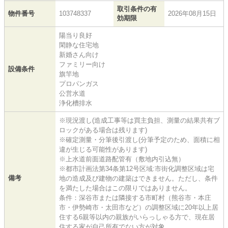
取引条件の有
物件番号
103748337
2026年08月15日
効期限
陽当り良好
閑静な住宅地
新婚さん向け
ファミリー向け
設備条件
旗竿地
プロパンガス
公営水道
浄化槽排水
※現況渡し(造成工事等は買主負担、測量の結果共有ブ
ロックがある場合は残ります)
※確定測量・分筆後引渡し(分筆予定のため、面積に相
違が生じる可能性があります)
※上水道前面道路配管有（敷地内引込無）
※都市計画法第34条第12号区域:市街化調整区域は宅
備考
地の造成及び建物の建築はできません。ただし、条件
を満たした場合はこの限りではありません。
条件：深谷市または隣接する市町村（熊谷市・本庄
市・伊勢崎市・太田市など）の調整区域に20年以上居
住する6親等以内の親族がいらっしゃる方で、現在居
住する家が自己所有でない方が対象。