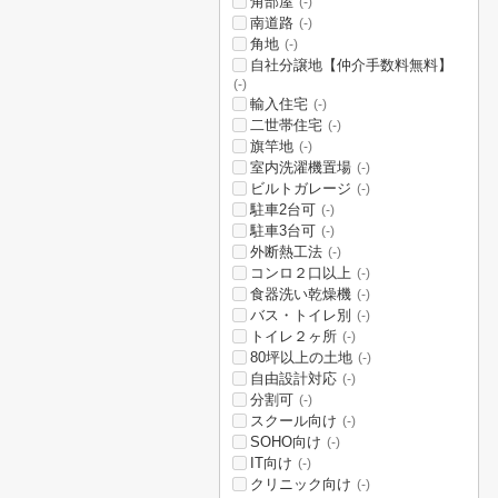
角部屋
(-)
南道路
(-)
角地
(-)
自社分譲地【仲介手数料無料】
(-)
輸入住宅
(-)
二世帯住宅
(-)
旗竿地
(-)
室内洗濯機置場
(-)
ビルトガレージ
(-)
駐車2台可
(-)
駐車3台可
(-)
外断熱工法
(-)
コンロ２口以上
(-)
食器洗い乾燥機
(-)
バス・トイレ別
(-)
トイレ２ヶ所
(-)
80坪以上の土地
(-)
自由設計対応
(-)
分割可
(-)
スクール向け
(-)
SOHO向け
(-)
IT向け
(-)
クリニック向け
(-)