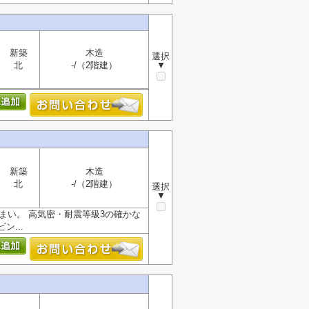
新築
木造
選択
北
-/（2階建）
▼
新築
木造
北
-/（2階建）
選択
▼
まい。 高気密・耐震等級3の確かな
...