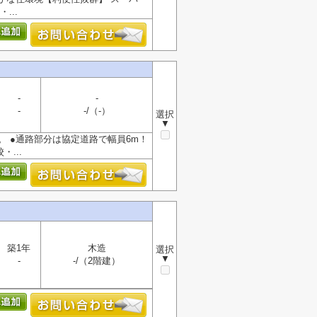
...
-
-
-
-/（-）
選択
▼
。 ●通路部分は協定道路で幅員6m！
...
築1年
木造
選択
▼
-
-/（2階建）