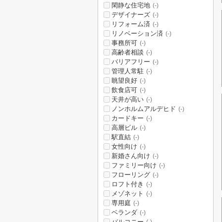
閑静な住宅地
(-)
デザイナーズ
(-)
リフォーム済
(-)
リノベーション済
(-)
事務所可
(-)
高齢者相談
(-)
バリアフリー
(-)
管理人常駐
(-)
眺望良好
(-)
飲食店可
(-)
天井が高い
(-)
ノンホルムアルデヒド
(-)
カードキー
(-)
高層ビル
(-)
駅直結
(-)
女性向け
(-)
新婚さん向け
(-)
ファミリー向け
(-)
フローリング
(-)
ロフト付き
(-)
メゾネット
(-)
専用庭
(-)
ベランダ
(-)
バルコニー