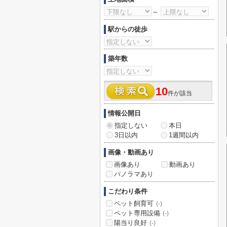
～
駅からの徒歩
築年数
10
件が該当
情報公開日
指定しない
本日
3日以内
1週間以内
画像・動画あり
画像あり
動画あり
パノラマあり
こだわり条件
ペット飼育可
(-)
ペット専用設備
(-)
陽当り良好
(-)