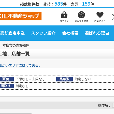
585
159
掲載物件数 賃貸：
件 売買：
件
売却査定申込
スタッフ紹介
会社概要
選ばれる理由
>
本庄市の売買物件
土地、店舗一覧
細かいエリアに絞って見る。
面積
下限なし～上限なし
築年数
指定しない
間取り
指定なし
並び順：