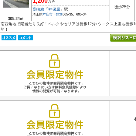
1,200
万円
徒歩25分
高崎線
「
神保原
」駅
埼玉県
本庄市
下野堂
605-35、605-34
305.24㎡
南西角地で陽当たり良好！ベルクやセリアは徒歩12分♪ウニクス上里も徒歩1
的！