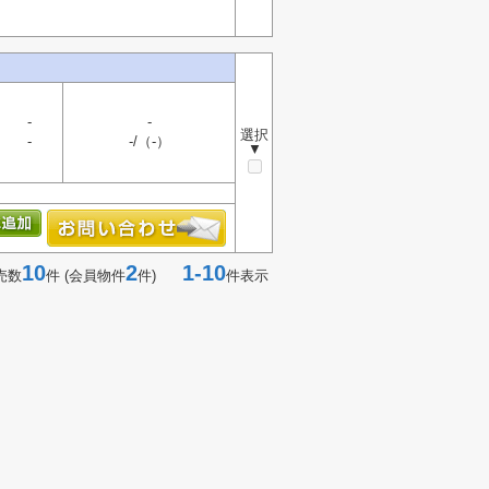
-
-
選択
-
-/（-）
▼
10
2
1-10
売数
件 (会員物件
件)
件表示