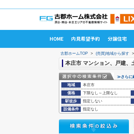
HOME
内見希望予約
分譲住宅
古郡ホームTOP
>
(売買)地域から探す
本庄市 マンション、戸建、
≫さらに
地域
本庄市
価格
下限なし～上限なし
駅徒歩
指定しない
設備条件
指定なし