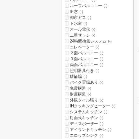
(-)
ルーフバルコニー
(-)
出窓
(-)
都市ガス
(-)
下水道
(-)
オール電化
(-)
二重サッシ
(-)
24時間換気システム
(-)
エレベーター
(-)
２面バルコニー
(-)
３面バルコニー
(-)
両面バルコニー
(-)
照明器具付き
(-)
駐輪場
(-)
バイク置場あり
(-)
免震構造
(-)
耐震構造
(-)
外観タイル張り
(-)
IHクッキングヒーター
(-)
システムキッチン
(-)
対面式キッチン
(-)
ディスポーザー
(-)
アイランドキッチン
(-)
スロップシンク
(-)