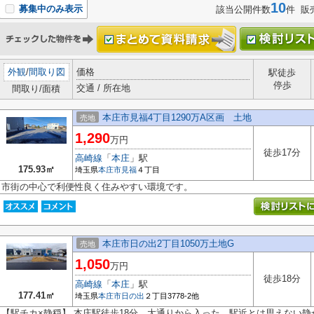
10
募集中のみ表示
該当公開件数
件 販
外観
/
間取り図
価格
駅徒歩
停歩
交通 / 所在地
間取り/面積
本庄市見福4丁目1290万A区画 土地
売地
1,290
万円
徒歩17分
高崎線
「
本庄
」駅
175.93㎡
埼玉県
本庄市
見福
４丁目
市街の中心で利便性良く住みやすい環境です。
本庄市日の出2丁目1050万土地G
売地
1,050
万円
徒歩18分
高崎線
「
本庄
」駅
177.41㎡
埼玉県
本庄市
日の出
２丁目3778-2他
【駅チカ×静穏】 本庄駅徒歩18分。大通りから入った、駅近とは思えない静