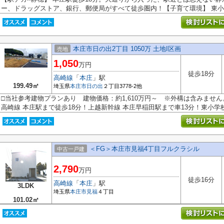
ー、ドラッグストア、銀行、郵便局がすべて徒歩圏内！【子育て環境】 東小・
本庄市日の出2丁目 1050万 土地I区画
売地
1,050
万円
徒歩18分
高崎線
「
本庄
」駅
199.49㎡
埼玉県
本庄市
日の出
２丁目3778-2他
□当社参考建物プランあり 建物価格：約1,610万円～ ※外構は含みません
高崎線 本庄駅まで徒歩18分！上越新幹線 本庄早稲田駅まで車13分！東小学校・
＜FG＞本庄市見福4丁目フルクラシル
中古一戸建
2,790
万円
徒歩16分
高崎線
「
本庄
」駅
3LDK
埼玉県
本庄市
見福
４丁目
101.02㎡