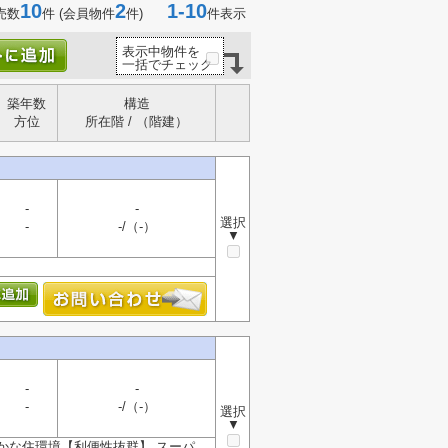
10
2
1-10
売数
件 (会員物件
件)
件表示
表示中物件を
一括でチェック
築年数
構造
方位
所在階 / （階建）
-
-
選択
-
-/（-）
▼
-
-
-
-/（-）
選択
▼
かな住環境【利便性抜群】 スーパ