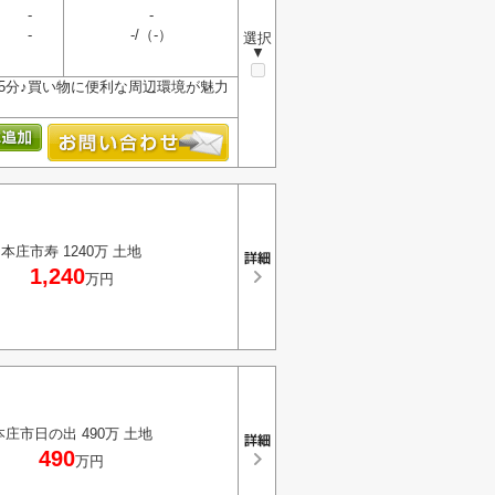
-
-
-
-/（-）
選択
▼
5分♪買い物に便利な周辺環境が魅力
本庄市寿 1240万 土地
1,240
万円
本庄市日の出 490万 土地
490
万円