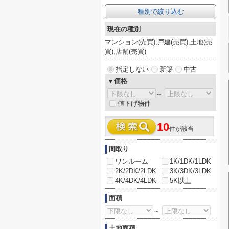
種別で絞り込む
現在の種別
マンション(売買),戸建(売買),土地(売
買),店舗(売買)
指定しない
新築
中古
▼価格
～
値下げ物件
10
件が該当
間取り
ワンルーム
1K/1DK/1LDK
2K/2DK/2LDK
3K/3DK/3LDK
4K/4DK/4LDK
5K以上
面積
～
土地面積