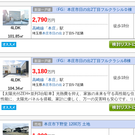
〈FG〉本庄市日の出2丁目フルクラシルＤ棟
新築一戸建
2,790
万円
徒歩18分
4LDK
高崎線
「
本庄
」駅
埼玉県
本庄市
日の出
２丁目5-7近隣
101.85㎡
〈FG〉本庄市日の出2丁目フルクラシルB棟
新築一戸建
3,180
万円
徒歩18分
高崎線
「
本庄
」駅
4LDK
埼玉県
本庄市
日の出
２丁目5-7近隣
104.34㎡
【太陽光付ZEH×並列3台駐車】光熱費を抑え、家族の未来を守る高性能な住
性能に、太陽光パネルを搭載。家計に優しく、万一の災害時も安心です。リビン
本庄市下野堂 1200万 土地
売地