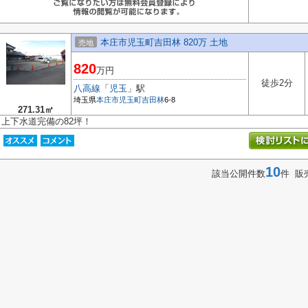
本庄市児玉町吉田林 820万 土地
売地
820
万円
徒歩2分
八高線
「
児玉
」駅
埼玉県
本庄市
児玉町吉田林
6-8
271.31㎡
上下水道完備の82坪！
10
該当公開件数
件 販