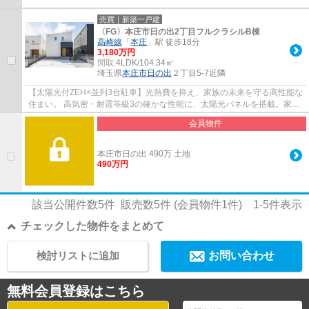
売買｜新築一戸建
〈FG〉本庄市日の出2丁目フルクラシルB棟
高崎線
「
本庄
」駅 徒歩18分
3,180万円
間取:
4LDK/104.34㎡
埼玉県
本庄市
日の出
２丁目5-7近隣
【太陽光付ZEH×並列3台駐車】光熱費を抑え、家族の未来を守る高性能な
住まい。 高気密・耐震等級3の確かな性能に、太陽光パネルを搭載。家計
に優しく、万一の災害時も安心です。リビン...
会員物件
本庄市日の出 490万 土地
490万円
該当公開件数
5
件 販売数
5
件 (会員物件
1
件)
1-5
件表示
チェックした物件をまとめて
検討リストに追加
お問い合わせ
無料会員登録はこちら