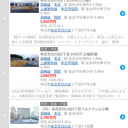
本庄市日の出2丁目1050万土地G
高崎線
「
本庄
」駅 徒歩18分車6分 1.6km
上越新幹線
「
本庄早稲田
」駅 徒歩45分車13分
4.3km
高崎線
「
岡部
」駅 徒歩70分車14分 5.8km
1,050万円
間取:
-/177.41㎡
埼玉県
本庄市
日の出
２丁目3778-2他
【駅チカ×静穏】 本庄駅徒歩18分。大通りから入った、駅近とは思えない
静かな住環境【利便性抜群】 スーパー、ドラッグストア、銀行、郵便局
がすべて徒歩圏内！【子育て環境】 東小・...
売買｜売地
本庄市日の出2丁目 1050万 土地I区画
高崎線
「
本庄
」駅 徒歩18分車6分 1.6km
上越新幹線
「
本庄早稲田
」駅 徒歩45分車13分
4.3km
高崎線
「
岡部
」駅 徒歩70分車14分 5.8km
1,050万円
間取:
-/199.49㎡
埼玉県
本庄市
日の出
２丁目3778-2他
□当社参考建物プランあり 建物価格：約1,610万円～ ※外構は含みませ
ん。 ●通路部分は協定道路で幅員6m！高崎線 本庄駅まで徒歩18分！上越
新幹線 本庄早稲田駅まで車13分！東小学校・...
売買｜新築一戸建
〈FG〉本庄市日の出2丁目フルクラシルＤ棟
高崎線
「
本庄
」駅 徒歩18分
2,790万円
間取:
4LDK/101.85㎡
埼玉県
本庄市
日の出
２丁目5-7近隣