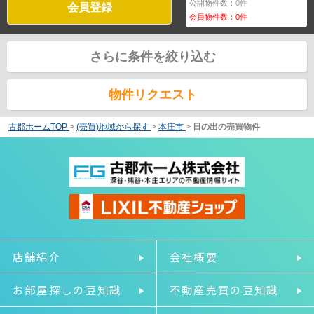
公開物件数：
0
件
会員登録
会員物件数：
0
件
さらに条件を絞り込む
物件リクエスト
古郡ホームTOP
>
(売買)地域から探す
>
本庄市
>
日の出の売買物件
店舗紹介
会社概要
お部屋探しの豆知識
不動産売買の豆知識