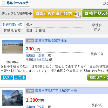
募集中のみ表示
該
外観
/
間取り図
価格
駅徒歩
停歩
交通 / 所在地
間取り/面積
深谷市西島 300万 土地
売地
300
万円
徒歩19分
高崎線
「
深谷
」駅
埼玉県
深谷市
西島
18番
109.00㎡
深谷小学校まで418ｍ 徒歩6分と近く、安心して通学できます！また深谷市立
自習や本好きの方にオススメです。深谷市民文化会館まで133ｍ 徒歩2分で行け
深谷市西島5丁目 1300万 土地
売地
1,300
万円
徒歩8分
高崎線
「
深谷
」駅