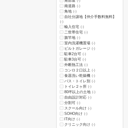
角部屋
(-)
南道路
(-)
角地
(-)
自社分譲地【仲介手数料無料】
(-)
輸入住宅
(-)
二世帯住宅
(-)
旗竿地
(-)
室内洗濯機置場
(-)
ビルトガレージ
(-)
駐車2台可
(-)
駐車3台可
(-)
外断熱工法
(-)
コンロ２口以上
(-)
食器洗い乾燥機
(-)
バス・トイレ別
(-)
トイレ２ヶ所
(-)
80坪以上の土地
(-)
自由設計対応
(-)
分割可
(-)
スクール向け
(-)
SOHO向け
(-)
IT向け
(-)
クリニック向け
(-)