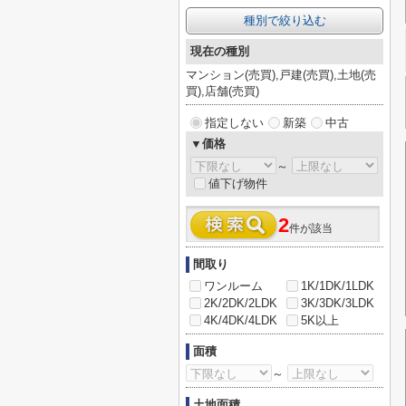
種別で絞り込む
現在の種別
マンション(売買),戸建(売買),土地(売
買),店舗(売買)
指定しない
新築
中古
▼価格
～
値下げ物件
2
件が該当
間取り
ワンルーム
1K/1DK/1LDK
2K/2DK/2LDK
3K/3DK/3LDK
4K/4DK/4LDK
5K以上
面積
～
土地面積