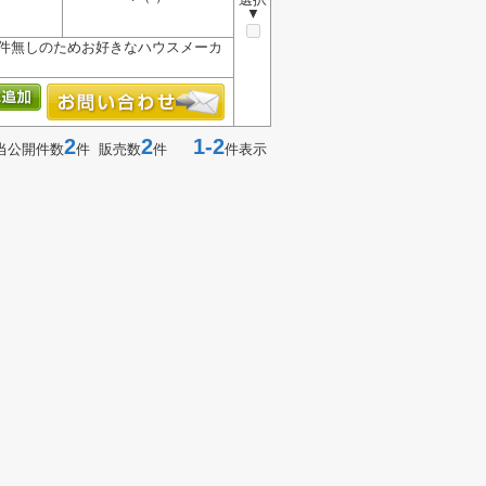
▼
条件無しのためお好きなハウスメーカ
2
2
1-2
当公開件数
件 販売数
件
件表示