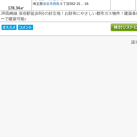
埼玉県
深谷市
西島
５丁目552-15，-16
178.34㎡
JR高崎線 深谷駅徒歩8分の好立地！お財布にやさしい都市ガス物件！建築
ーで建築可能♪
該