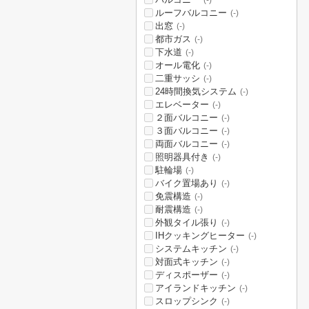
(-)
ルーフバルコニー
(-)
出窓
(-)
都市ガス
(-)
下水道
(-)
オール電化
(-)
二重サッシ
(-)
24時間換気システム
(-)
エレベーター
(-)
２面バルコニー
(-)
３面バルコニー
(-)
両面バルコニー
(-)
照明器具付き
(-)
駐輪場
(-)
バイク置場あり
(-)
免震構造
(-)
耐震構造
(-)
外観タイル張り
(-)
IHクッキングヒーター
(-)
システムキッチン
(-)
対面式キッチン
(-)
ディスポーザー
(-)
アイランドキッチン
(-)
スロップシンク
(-)