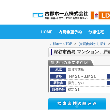
HOME
内見希望予約
分譲住宅
古郡ホームTOP
>
(売買)地域から探す
深谷市西島 マンション、戸
地域
深谷市西島
価格
下限なし～上限なし
駅徒歩
指定しない
設備条件
指定なし