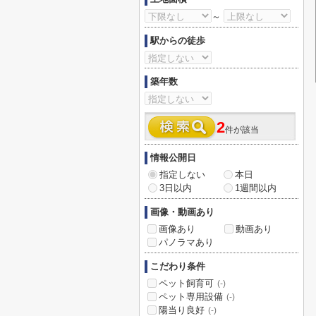
～
駅からの徒歩
築年数
2
件が該当
情報公開日
指定しない
本日
3日以内
1週間以内
画像・動画あり
画像あり
動画あり
パノラマあり
こだわり条件
ペット飼育可
(-)
ペット専用設備
(-)
陽当り良好
(-)