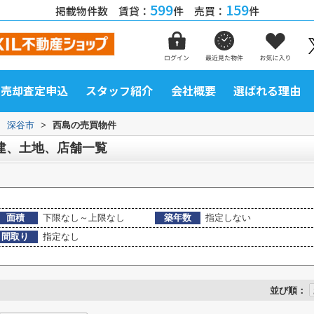
599
159
掲載物件数 賃貸：
件 売買：
件
売却査定申込
スタッフ紹介
会社概要
選ばれる理由
>
深谷市
>
西島の売買物件
建、土地、店舗一覧
面積
下限なし～上限なし
築年数
指定しない
間取り
指定なし
並び順：