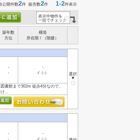
2
2
1-2
当公開件数
件 販売数
件
件表示
表示中物件を
一括でチェック
築年数
構造
方位
所在階 / （階建）
-
-
-
-/（-）
選択
▼
図書館まで302m 徒歩4分なので、
...
-
-
-
-/（-）
選択