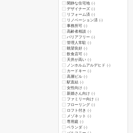
閑静な住宅地
(-)
デザイナーズ
(-)
リフォーム済
(-)
リノベーション済
(-)
事務所可
(-)
高齢者相談
(-)
バリアフリー
(-)
管理人常駐
(-)
眺望良好
(-)
飲食店可
(-)
天井が高い
(-)
ノンホルムアルデヒド
(-)
カードキー
(-)
高層ビル
(-)
駅直結
(-)
女性向け
(-)
新婚さん向け
(-)
ファミリー向け
(-)
フローリング
(-)
ロフト付き
(-)
メゾネット
(-)
専用庭
(-)
ベランダ
(-)
バルコニー