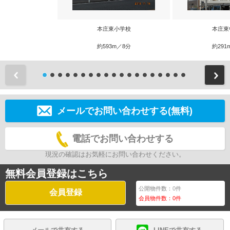
本庄東小学校
本庄東
約593m／8分
約291
前
メールでお問い合わせする(無料)
電話でお問い合わせする
現況の確認はお気軽にお問い合わせください。
無料会員登録はこちら
公開物件数：
0
件
会員登録
会員物件数：
0
件