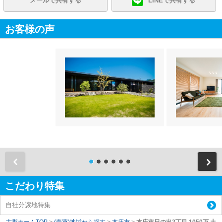
メールで共有する
LINEで共有する
お客様の声
前
こだわり特集
自社分譲地特集
古郡ホームTOP
>
(売買)地域から探す
>
本庄市
>
本庄市日の出2丁目 1050万 土