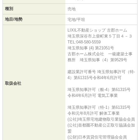
種別
売地
地目/地勢
宅地/平坦
LIXIL不動産ショップ 古郡ホーム
埼玉県深谷市上柴町東５丁目４－３
TEL:048-580-5559
埼玉県知事 (4) 第21051号
古郡ホーム株式会社 一級建築士事
務所 埼玉県知事（4）第9529号
建設業許可番号 埼玉県知事許可（特-
4）第61315号令和4年6月許可
取扱会社
埼玉県知事許可（般-4）第61315号
令和4年6月許可 電気工事業
埼玉県知事許可（特-1）第61315号
令和元年8月許可 解体工事業
(公社)埼玉県宅地建物取引業協会会員
(公社)首都圏不動産公正取引協議会加
盟
(公財)日本賃貸住宅管理協会会員