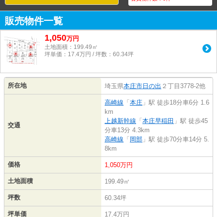
販売物件一覧
1,050
万
円
土地面積：199.49㎡
坪単価：17.4万円 / 坪数：60.34坪
所在地
埼玉県
本庄市
日の出
２丁目3778-2他
高崎線
「
本庄
」駅 徒歩18分車6分 1.6
km
上越新幹線
「
本庄早稲田
」駅 徒歩45
交通
分車13分 4.3km
高崎線
「
岡部
」駅 徒歩70分車14分 5.
8km
価格
1,050万円
土地面積
199.49㎡
坪数
60.34坪
坪単価
17.4万円