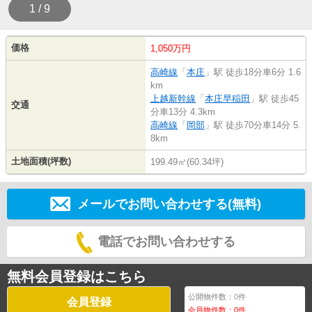
1 / 9
価格
1,050万円
高崎線
「
本庄
」駅 徒歩18分車6分 1.6
km
上越新幹線
「
本庄早稲田
」駅 徒歩45
交通
分車13分 4.3km
高崎線
「
岡部
」駅 徒歩70分車14分 5.
8km
土地面積(坪数)
199.49㎡(60.34坪)
メールでお問い合わせする(無料)
電話でお問い合わせする
無料会員登録はこちら
公開物件数：
0
件
会員登録
会員物件数：
0
件