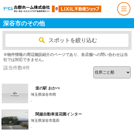
深谷市のその他
スポットを絞り込む
※物件情報の周辺施設紹介のページであり、各店舗への問い合わせは当
社では対応できません。
該当件数
4
件
道の駅 おかべ
埼玉県深谷市岡
-
関越自動車道花園インター
埼玉県深谷市黒田
-