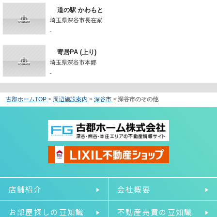
道の駅 かわもと
埼玉県深谷市長在家
-
寄居PA (上り)
埼玉県深谷市本郷
-
古郡ホームTOP
>
周辺施設案内
>
深谷市
>
深谷市のその他
店舗紹介
会社概要
お部屋探しの豆知識
不動産売買の豆知識