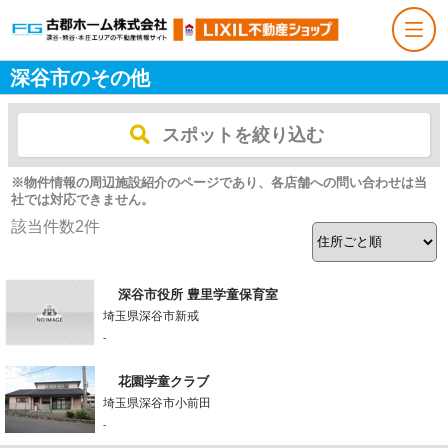
深谷市のその他
スポットを絞り込む
※物件情報の周辺施設紹介のページであり、各店舗への問い合わせは当
社では対応できません。
該当件数
2
件
深谷市役所 豊里学童保育室
埼玉県深谷市新戒
-
花園学童クラブ
埼玉県深谷市小前田
-