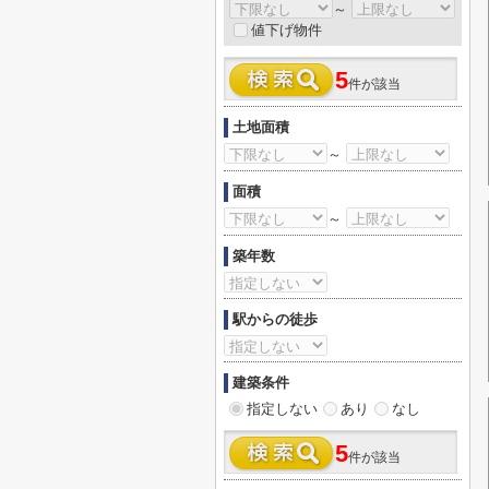
～
値下げ物件
5
件が該当
土地面積
～
面積
～
築年数
駅からの徒歩
建築条件
指定しない
あり
なし
5
件が該当