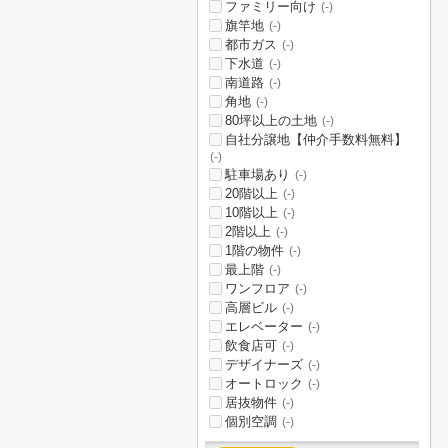
ファミリー向け
(-)
旗竿地
(-)
都市ガス
(-)
下水道
(-)
南道路
(-)
角地
(-)
80坪以上の土地
(-)
自社分譲地【仲介手数料無料】
(-)
駐車場あり
(-)
20階以上
(-)
10階以上
(-)
2階以上
(-)
1階の物件
(-)
最上階
(-)
ワンフロア
(-)
高層ビル
(-)
エレベーター
(-)
飲食店可
(-)
デザイナーズ
(-)
オートロック
(-)
居抜物件
(-)
個別空調
(-)