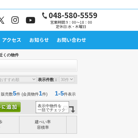
048-580-5559
営業時間:9：00～18：00
定休日:水・木曜日
アクセス
お知らせ
お問い合わせ
近くの物件
表示件数：
5
1
1-5
 販売数
件 (会員物件
件)
件表示
表示中物件を
一括でチェック
歩
建ぺい率
歩
容積率