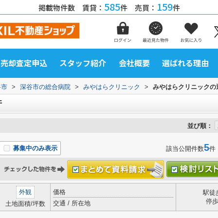
585
159
掲載物件数 賃貸：
件 売買：
件
売却査定申込
スタッフ紹介
会社概要
選ばれる理由
谷市
>
深谷市の総合病院
>
みやはらクリニック
>
みやはらクリニックの
件
並び順：
5
募集中のみ表示
該当公開件数
件
外観
価格
駅徒
停
交通 / 所在地
土地面積/坪数