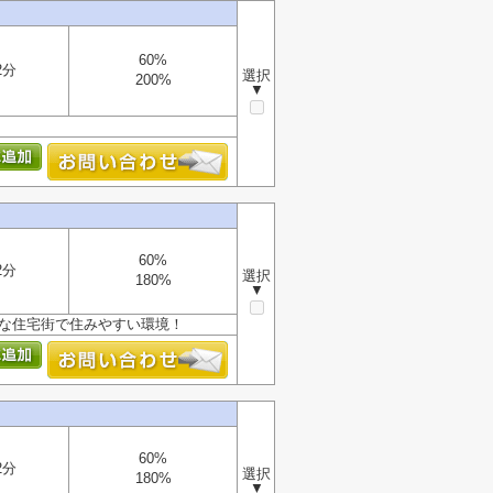
60%
2分
選択
200%
▼
60%
2分
選択
180%
▼
静な住宅街で住みやすい環境！
60%
2分
選択
180%
▼