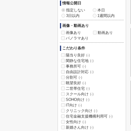
情報公開日
指定しない
本日
3日以内
1週間以内
画像・動画あり
画像あり
動画あり
パノラマあり
こだわり条件
陽当り良好
(-)
閑静な住宅地
(-)
事務所可
(-)
自由設計対応
(-)
分割可
(-)
眺望良好
(-)
二世帯住宅
(-)
スクール向け
(-)
SOHO向け
(-)
IT向け
(-)
クリニック向け
(-)
住宅金融支援機構利用可
(-)
女性向け
(-)
新婚さん向け
(-)