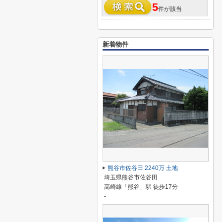
5
件が該当
新着物件
熊谷市佐谷田 2240万 土地
埼玉県熊谷市佐谷田
高崎線「熊谷」駅 徒歩17分
-