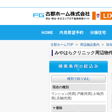
HOME
内見希望予約
分譲住宅
古郡ホームTOP
>
周辺施設案内
>
深
みやはらクリニック周辺物
種別で絞り込む
現在の種別
マンション(売買),戸建(売買),土地(売
買),店舗(売買)
▼価格