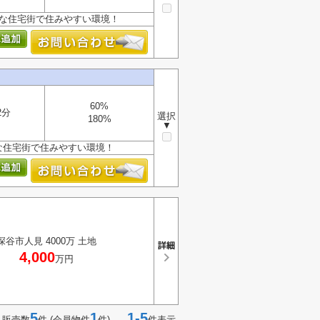
静な住宅街で住みやすい環境！
60%
2分
選択
180%
▼
な住宅街で住みやすい環境！
深谷市人見 4000万 土地
4,000
万円
5
1
1-5
 販売数
件 (会員物件
件)
件表示