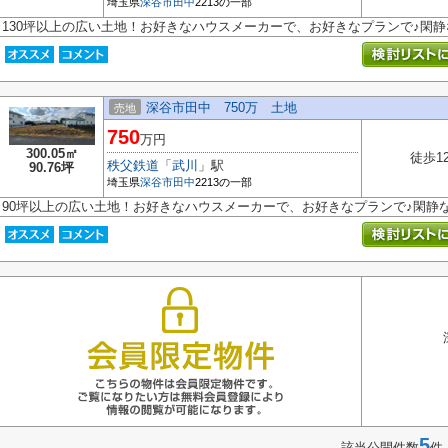
埼玉県
深谷市
田中
2213の一部
130坪以上の広い土地！お好きなハウスメーカーで、お好きなプランで♪閑
深谷市田中 750万 土地
売地
750
万円
300.05㎡
徒歩1
秩父鉄道
「
武川
」駅
90.76坪
埼玉県
深谷市
田中
2213の一部
90坪以上の広い土地！お好きなハウスメーカーで、お好きなプランで♪閑静
5
該当公開件数
件