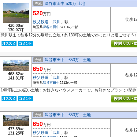
深谷市田中 520万 土地
売地
520
万円
徒歩1
秩父鉄道
「
武川
」駅
430.00㎡
埼玉県
深谷市
田中
841-1の一部
130.07坪
武川駅まで徒歩12分の場所に立地！約130坪の土地でゆったりと過ごせそう♪
深谷市田中 650万 土地
売地
650
万円
468.82㎡
徒歩1
秩父鉄道
「
武川
」駅
141.81坪
埼玉県
深谷市
田中
2213の一部
140坪以上の広い土地！お好きなハウスメーカーで、お好きなプランで♪閑
深谷市田中 650万 土地
売地
650
万円
433.89㎡
徒歩1
秩父鉄道
「
武川
」駅
131.25坪