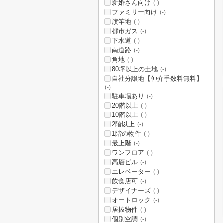
新婚さん向け
(-)
ファミリー向け
(-)
旗竿地
(-)
都市ガス
(-)
下水道
(-)
南道路
(-)
角地
(-)
80坪以上の土地
(-)
自社分譲地【仲介手数料無料】
(-)
駐車場あり
(-)
20階以上
(-)
10階以上
(-)
2階以上
(-)
1階の物件
(-)
最上階
(-)
ワンフロア
(-)
高層ビル
(-)
エレベーター
(-)
飲食店可
(-)
デザイナーズ
(-)
オートロック
(-)
居抜物件
(-)
個別空調
(-)