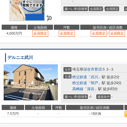
-
/
建ぺい率/容積率
会員限定
会員限定
価格
土地面積
坪数
販売区画 / 総区画数
4,000
万円
会員限定
会員限定
会員限定
/
会員限定
デルニエ武川
埼玉県
深谷市
菅沼
５３-３
住所
交通
秩父鉄道
「
武川
」駅 徒歩2分
秩父鉄道
「
明戸
」駅 徒歩24分
高崎線
「
深谷
」駅 徒歩83分
-/-
-
建ぺい率/容積率
建築条件
価格
土地面積
坪数
販売区画 / 総区画数
7.5
万円
-
-
- / 8区画