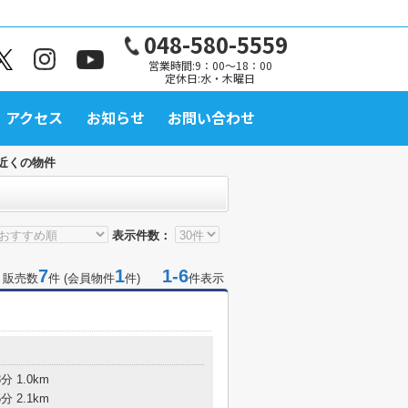
048-580-5559
営業時間:9：00～18：00
定休日:水・木曜日
アクセス
お知らせ
お問い合わせ
近くの物件
表示件数：
7
1
1-6
 販売数
件 (会員物件
件)
件表示
 1.0km
 2.1km