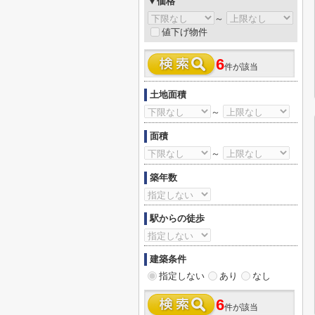
▼価格
～
値下げ物件
6
件が該当
土地面積
～
面積
～
築年数
駅からの徒歩
建築条件
指定しない
あり
なし
6
件が該当