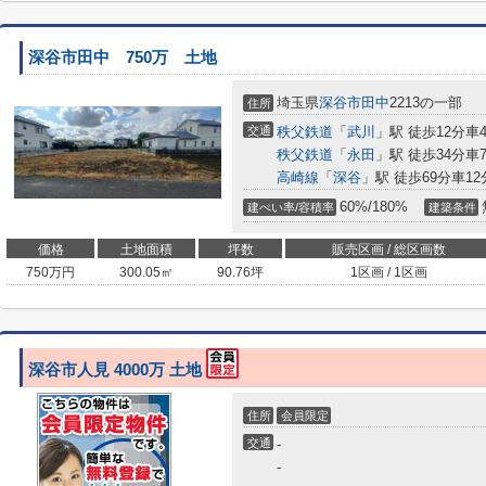
深谷市田中 750万 土地
埼玉県
深谷市
田中
2213の一部
住所
交通
秩父鉄道
「
武川
」駅 徒歩12分車4分
秩父鉄道
「
永田
」駅 徒歩34分車7分
高崎線
「
深谷
」駅 徒歩69分車12分
60%/180%
建ぺい率/容積率
建築条件
価格
土地面積
坪数
販売区画 / 総区画数
750
万円
300.05㎡
90.76坪
1区画 / 1区画
深谷市人見 4000万 土地
住所
会員限定
交通
-
-