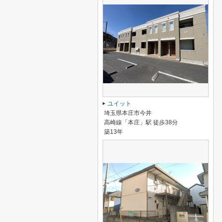
ユイット
埼玉県本庄市今井
高崎線「本庄」駅 徒歩38分
築13年