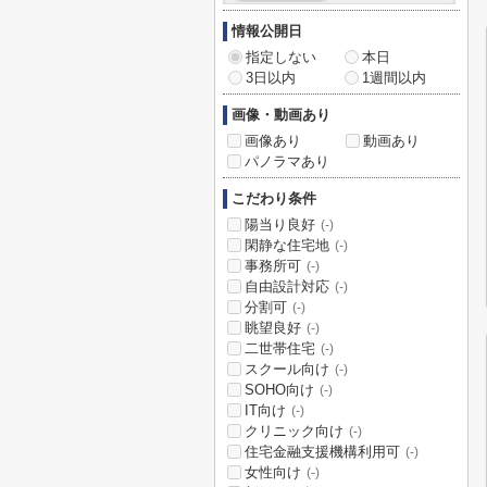
情報公開日
指定しない
本日
3日以内
1週間以内
画像・動画あり
画像あり
動画あり
パノラマあり
こだわり条件
陽当り良好
(-)
閑静な住宅地
(-)
事務所可
(-)
自由設計対応
(-)
分割可
(-)
眺望良好
(-)
二世帯住宅
(-)
スクール向け
(-)
SOHO向け
(-)
IT向け
(-)
クリニック向け
(-)
住宅金融支援機構利用可
(-)
女性向け
(-)