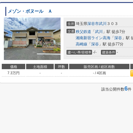
メゾン・ボヌール Ａ
埼玉県
深谷市
武川
３０３
住所
交通
秩父鉄道
「
武川
」駅 徒歩7分
湘南新宿ライン高海
「
深谷
」駅 
高崎線
「
深谷
」駅 徒歩77分
-/-
-
建ぺい率/容積率
建築条件
価格
土地面積
坪数
販売区画 / 総区画数
7.3
万円
-
-
- / 4区画
6
該当公開件数
件