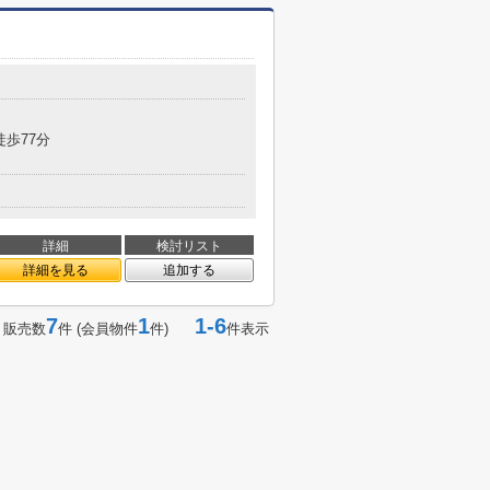
徒歩77分
詳細
検討リスト
詳細を見る
追加する
7
1
1-6
 販売数
件 (会員物件
件)
件表示