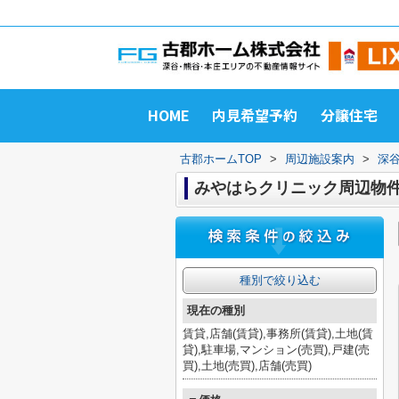
HOME
内見希望予約
分譲住宅
古郡ホームTOP
>
周辺施設案内
>
深
みやはらクリニック周辺物
種別で絞り込む
現在の種別
賃貸,店舗(賃貸),事務所(賃貸),土地(賃
貸),駐車場,マンション(売買),戸建(売
買),土地(売買),店舗(売買)