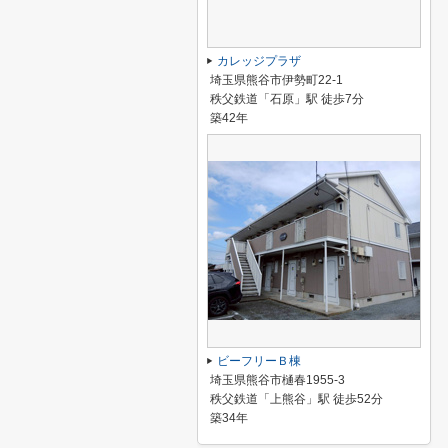
カレッジプラザ
埼玉県熊谷市伊勢町22-1
秩父鉄道「石原」駅 徒歩7分
築42年
ビーフリーＢ棟
埼玉県熊谷市樋春1955-3
秩父鉄道「上熊谷」駅 徒歩52分
築34年