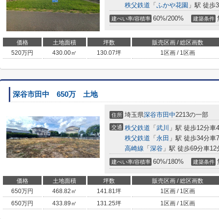
秩父鉄道
「
ふかや花園
」駅 徒歩3
60%/200%
建ぺい率/容積率
建築条件
価格
土地面積
坪数
販売区画 / 総区画数
520
万円
430.00㎡
130.07坪
1区画 / 1区画
深谷市田中 650万 土地
埼玉県
深谷市
田中
2213の一部
住所
交通
秩父鉄道
「
武川
」駅 徒歩12分車4分
秩父鉄道
「
永田
」駅 徒歩34分車7分
高崎線
「
深谷
」駅 徒歩69分車12分
60%/180%
建ぺい率/容積率
建築条件
価格
土地面積
坪数
販売区画 / 総区画数
650
万円
468.82㎡
141.81坪
1区画 / 1区画
650
万円
433.89㎡
131.25坪
1区画 / 1区画