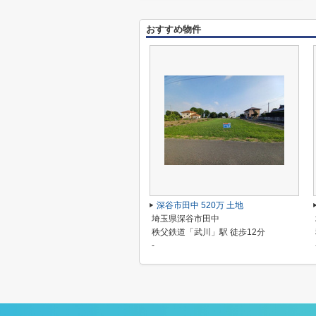
おすすめ物件
深谷市田中 520万 土地
埼玉県深谷市田中
秩父鉄道「武川」駅 徒歩12分
-