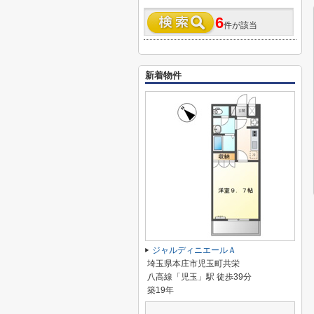
6
件が該当
新着物件
ジャルディニエールＡ
埼玉県本庄市児玉町共栄
八高線「児玉」駅 徒歩39分
築19年