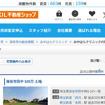
603
159
掲載物件数 賃貸：
件 売買：
件
売却査定申込
スタッフ紹介
会社概要
選ばれる理由
谷市
>
深谷市の総合病院
>
みやはらクリニック
>
みやはらクリニックの
件
並び順：
空室物件のみ表示
6
該当公開件数
件
深谷市田中 520万 土地
埼玉県
深谷市
田中
841-1の一部
住所
交通
秩父鉄道
「
武川
」駅 徒歩12分車3分
秩父鉄道
「
永田
」駅 徒歩23分車5分