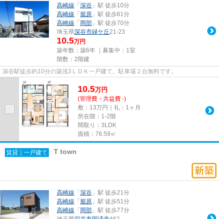
高崎線
「
深谷
」駅 徒歩10分
高崎線
「
籠原
」駅 徒歩61分
高崎線
「
岡部
」駅 徒歩70分
埼玉県
深谷市
緑ケ丘
21-23
10.5
万円
築年数：築6年 ｜募集中：
1室
階数：2階建
深谷駅徒歩約10分の築浅3ＬＤＫ一戸建て。駐車場２台無料です。
10.5
万
円
(管理費・共益費 -)
敷：13万円｜礼：1ヶ月
所在階：1-2階
間取り：3LDK
面積：76.59㎡
T town
賃貸｜一戸建て
高崎線
「
深谷
」駅 徒歩21分
高崎線
「
籠原
」駅 徒歩51分
高崎線
「
岡部
」駅 徒歩77分
埼玉県
深谷市
国済寺
462