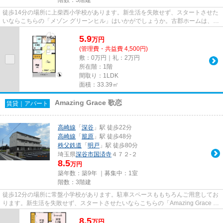
徒歩14分の場所に上柴西小学校があります。新生活を失敗せず、スタートさせた
いならこちらの「メゾン グリーンヒル」はいかがでしょうか。古郡ホームは、多
種多様な賃貸情報を取り扱っ...
5.9
万
円
(管理費・共益費 4,500円)
敷：0万円｜礼：2万円
所在階：1階
間取り：1LDK
面積：33.39㎡
Amazing Grace 歌恋
賃貸｜アパート
高崎線
「
深谷
」駅 徒歩22分
高崎線
「
籠原
」駅 徒歩48分
秩父鉄道
「
明戸
」駅 徒歩80分
埼玉県
深谷市
国済寺
４７２-２
8.5
万円
築年数：築9年 ｜募集中：
1室
階数：3階建
徒歩12分の場所に常盤小学校があります。駐車スペースももちろんご用意してお
ります。新生活を失敗せず、スタートさせたいならこちらの「Amazing Grace 歌
恋」はいかがでしょうか。深...
8.5
万
円