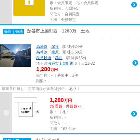
敷：
会員限定
｜礼：
会員限定
所在階：
会員限定
間取り：
会員限定
面積：
会員限定
深谷市上柴町西 1280万 土地
売買｜売地
高崎線
「
深谷
」駅 徒歩24分
高崎線
「
籠原
」駅 徒歩59分
秩父鉄道
「
武川
」駅 徒歩63分
埼玉県
深谷市
上柴町西
６丁目21-32
1,280
万円
築年数：- ｜募集中：
1件
階数：-
建築条件無し！商業施設が多数徒歩圏にあり！
1,280
万
円
(管理費・共益費 -)
敷：-｜礼：-
所在階：-
間取り：-
面積：168.64㎡
メゾンベール