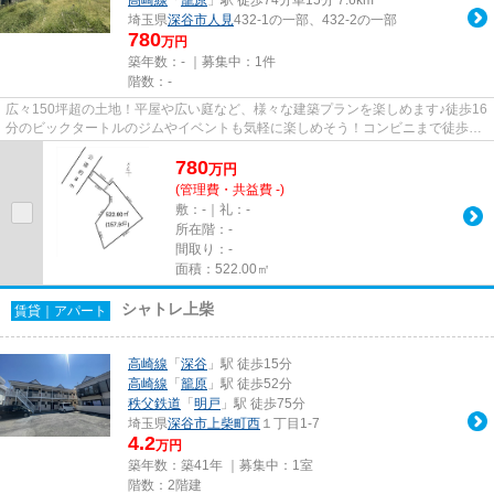
埼玉県
深谷市
人見
432-1の一部、432-2の一部
780
万円
築年数：- ｜募集中：
1件
階数：-
広々150坪超の土地！平屋や広い庭など、様々な建築プランを楽しめます♪徒歩16
分のビックタートルのジムやイベントも気軽に楽しめそう！コンビニまで徒歩9
分♪
780
万
円
(管理費・共益費 -)
敷：-｜礼：-
所在階：-
間取り：-
面積：522.00㎡
シャトレ上柴
賃貸｜アパート
高崎線
「
深谷
」駅 徒歩15分
高崎線
「
籠原
」駅 徒歩52分
秩父鉄道
「
明戸
」駅 徒歩75分
埼玉県
深谷市
上柴町西
１丁目1-7
4.2
万円
築年数：築41年 ｜募集中：
1室
階数：2階建