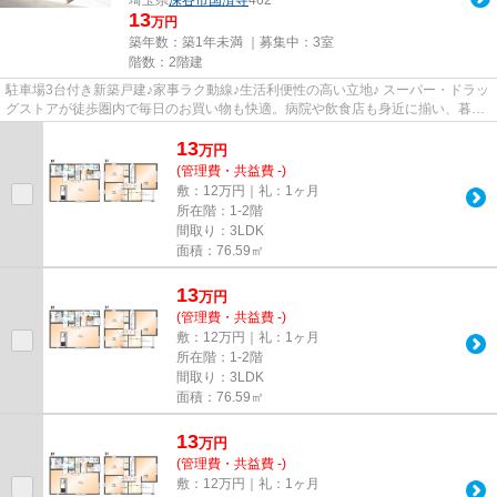
13
万円
築年数：築1年未満 ｜募集中：
3室
階数：2階建
駐車場3台付き新築戸建♪家事ラク動線♪生活利便性の高い立地♪ スーパー・ドラッ
グストアが徒歩圏内で毎日のお買い物も快適。病院や飲食店も身近に揃い、暮ら
しやすい住環境です。バルコ...
13
万
円
(管理費・共益費 -)
敷：12万円｜礼：1ヶ月
所在階：1-2階
間取り：3LDK
面積：76.59㎡
13
万
円
(管理費・共益費 -)
敷：12万円｜礼：1ヶ月
所在階：1-2階
間取り：3LDK
面積：76.59㎡
13
万
円
(管理費・共益費 -)
敷：12万円｜礼：1ヶ月