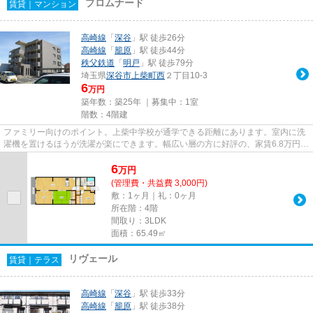
プロムナード
賃貸｜マンション
高崎線
「
深谷
」駅 徒歩26分
高崎線
「
籠原
」駅 徒歩44分
秩父鉄道
「
明戸
」駅 徒歩79分
埼玉県
深谷市
上柴町西
２丁目10-3
6
万円
築年数：築25年 ｜募集中：
1室
階数：4階建
ファミリー向けのポイント。上柴中学校が通学できる距離にあります。室内に洗
濯機を置けるほうが洗濯が楽にできます。幅広い層の方に好評の、家賃6.8万円台
のお部屋です。比較的お手頃...
6
万
円
(管理費・共益費 3,000円)
敷：1ヶ月｜礼：0ヶ月
所在階：4階
間取り：3LDK
面積：65.49㎡
リヴェール
賃貸｜テラス
高崎線
「
深谷
」駅 徒歩33分
高崎線
「
籠原
」駅 徒歩38分