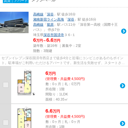
賃貸｜アパート
高崎線
「
深谷
」駅 徒歩16分
湘南新宿ライン高海
「
深谷
」駅 徒歩16分
高崎線
「
籠原
」駅 バス11分 「深谷第一高校（国際十王
バス）」 停歩7分
埼玉県
深谷市
国済寺
３６-１
6
6.6
万円～
万円
築年数：築16年 ｜募集中：
2室
階数：3階建
セブンイレブン深谷国済寺西店まで徒歩4分と近場にコンビニがあるのもポイン
ト。駐車場がご利用いただけるアパートです。新生活を失敗せず、スタートさせ
たいならこちらの「メゾンベー...
6
万
円
(管理費・共益費 4,500円)
敷：0ヶ月｜礼：0万円
所在階：1階
間取り：1LDK
面積：40.35㎡
6.6
万
円
(管理費・共益費 4,500円)
敷：0ヶ月｜礼：0ヶ月
所在階：1階