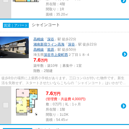
所在階：4階
間取り：1R
面積：35.20㎡
シャインコート
賃貸｜アパート
高崎線
「
深谷
」駅 徒歩22分
湘南新宿ライン高海
「
深谷
」駅 徒歩22分
高崎線
「
籠原
」駅 徒歩50分
埼玉県
深谷市
上柴町西
２丁目１８-４
7.6
万円
築年数：築10年 ｜募集中：
1室
階数：2階建
徒歩8分の場所に上柴西小学校があります。三口コンロが付いた物件です。新生
活を失敗せず、スタートさせたいならこちらの「シャインコート」はいかがでし
ょうか。深谷市での住まい探し...
7.6
万
円
(管理費・共益費 4,000円)
敷：0万円｜礼：1ヶ月
所在階：1階
間取り：1LDK
面積：54.45㎡