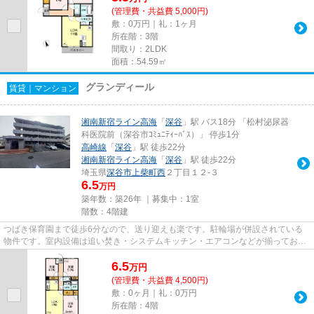
(管理費・共益費 5,000円)
敷：0万円｜礼：1ヶ月
所在階：3階
間取り：2LDK
面積：54.59㎡
グランディール
賃貸｜マンション
湘南新宿ライン高海
「
深谷
」駅 バス18分 「松村泌尿器
科医院前（深谷市ｺﾐｭﾆﾃｨｰﾊﾞｽ）」 停歩1分
高崎線
「
深谷
」駅 徒歩22分
湘南新宿ライン高海
「
深谷
」駅 徒歩22分
埼玉県
深谷市
上柴町西
２丁目１２-３
6.5
万円
築年数：築26年 ｜募集中：
1室
階数：4階建
つばき保育園まで徒歩6分なので、送り迎えも楽です。駐輪場が併設されている
物件です。室内設備は追い焚き・システムキッチン・エアコンなどが揃ってお
り、とても充実しています。新着...
6.5
万
円
(管理費・共益費 4,500円)
敷：0ヶ月｜礼：0万円
所在階：4階