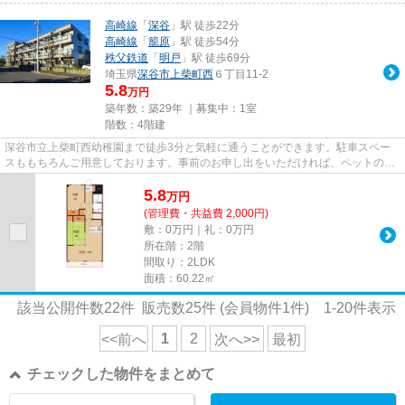
高崎線
「
深谷
」駅 徒歩22分
高崎線
「
籠原
」駅 徒歩54分
秩父鉄道
「
明戸
」駅 徒歩69分
埼玉県
深谷市
上柴町西
６丁目11-2
5.8
万円
築年数：築29年 ｜募集中：
1室
階数：4階建
深谷市立上柴町西幼稚園まで徒歩3分と気軽に通うことができます。駐車スペー
スももちろんご用意しております。事前のお申し出をいただければ、ペットの飼
育が可能かどうかご相談いただ...
5.8
万
円
(管理費・共益費 2,000円)
敷：0万円｜礼：0万円
所在階：2階
間取り：2LDK
面積：60.22㎡
該当公開件数
22
件 販売数
25
件 (会員物件
1
件)
1-20
件表示
1
2
<<前へ
次へ>>
最初
チェックした物件をまとめて