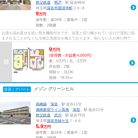
秩父鉄道
「
明戸
」駅 徒歩86分
埼玉県
深谷市
国済寺町
２０-８
9
万円
築年数：築26年 ｜募集中：
1室
階数：2階建
お湯を温め直せる追い焚き機能付きです。浴室と切り離されているので湿気に悩
まされることがなくなる独立洗面台を備えております。知らない人が来た時でも
玄関を開けずに顔を確認でき...
9
万
円
(管理費・共益費 4,000円)
敷：0万円｜礼：3万円
所在階：2階
間取り：3LDK
面積：78.55㎡
メゾン グリーンヒル
賃貸｜アパート
高崎線
「
深谷
」駅 徒歩11分
湘南新宿ライン高海
「
深谷
」駅 徒歩11分
秩父鉄道
「
武川
」駅 徒歩75分
埼玉県
深谷市
緑ケ丘
７-４６
5.9
万円
築年数：築16年 ｜募集中：
1室
階数：3階建