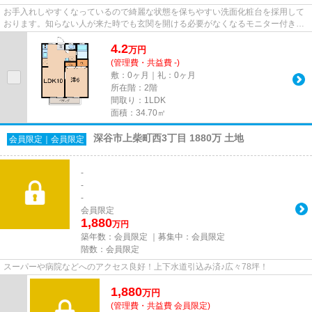
お手入れしやすくなっているので綺麗な状態を保ちやすい洗面化粧台を採用して
おります。知らない人が来た時でも玄関を開ける必要がなくなるモニター付きイ
ンターホンが付いております...
4.2
万
円
(管理費・共益費 -)
敷：0ヶ月｜礼：0ヶ月
所在階：2階
間取り：1LDK
面積：34.70㎡
深谷市上柴町西3丁目 1880万 土地
会員限定
｜
会員限定
-
-
-
会員限定
1,880
万円
築年数：
会員限定
｜募集中：
会員限定
階数：
会員限定
スーパーや病院などへのアクセス良好！上下水道引込み済♪広々78坪！
1,880
万
円
(管理費・共益費
会員限定
)