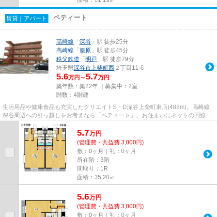
ペティート
賃貸｜アパート
高崎線
「
深谷
」駅 徒歩25分
高崎線
「
籠原
」駅 徒歩45分
秩父鉄道
「
明戸
」駅 徒歩79分
埼玉県
深谷市
上柴町西
２丁目11-6
5.6
5.7
万円～
万円
築年数：築22年 ｜募集中：
2室
階数：4階建
生活用品や健康食品も充実したクリエイトS・D深谷上柴町東店(488m)。高崎線
深谷周辺への引っ越しをお考えなら「ペティート」。お住まいにネットの回線を
繋げましたので暮らしに役立ち...
5.7
万
円
(管理費・共益費 3,000円)
敷：0ヶ月｜礼：0ヶ月
所在階：3階
間取り：1R
面積：35.20㎡
5.6
万
円
(管理費・共益費 3,000円)
敷：0ヶ月｜礼：0ヶ月