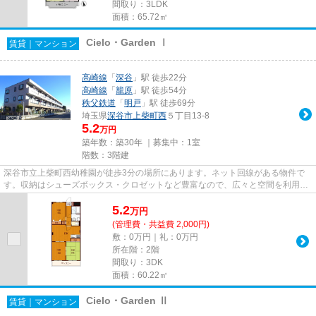
間取り：3LDK
面積：65.72㎡
Cielo・Garden Ⅰ
賃貸｜マンション
高崎線
「
深谷
」駅 徒歩22分
高崎線
「
籠原
」駅 徒歩54分
秩父鉄道
「
明戸
」駅 徒歩69分
埼玉県
深谷市
上柴町西
５丁目13-8
5.2
万円
築年数：築30年 ｜募集中：
1室
階数：3階建
深谷市立上柴町西幼稚園が徒歩3分の場所にあります。ネット回線がある物件で
す。収納はシューズボックス・クロゼットなど豊富なので、広々と空間を利用す
ることも可能です。気になるイ...
5.2
万
円
(管理費・共益費 2,000円)
敷：0万円｜礼：0万円
所在階：2階
間取り：3DK
面積：60.22㎡
Cielo・Garden Ⅱ
賃貸｜マンション