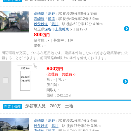
高崎線
「
深谷
」駅 徒歩36分車8分 2.9km
高崎線
「
籠原
」駅 徒歩43分車12分 3.9km
秩父鉄道
「
武川
」駅 徒歩62分車12分 4.9km
埼玉県
深谷市
上柴町東
５丁目19-3
800
万円
築年数：- ｜募集中：
1件
階数：-
周辺環境が充実している在宅用地です。建築条件無しなので好きな建築業者に依
頼することができます。前面道路6m以上の条件を備えております。
800
万
円
(管理費・共益費 -)
敷：-｜礼：-
所在階：-
間取り：-
面積：242.12㎡
深谷市人見 780万 土地
売買｜売地
高崎線
「
深谷
」駅 徒歩31分車7分 2.4km
秩父鉄道
「
武川
」駅 徒歩47分車9分 3.9km
高崎線
「
籠原
」駅 徒歩74分車15分 7.6km