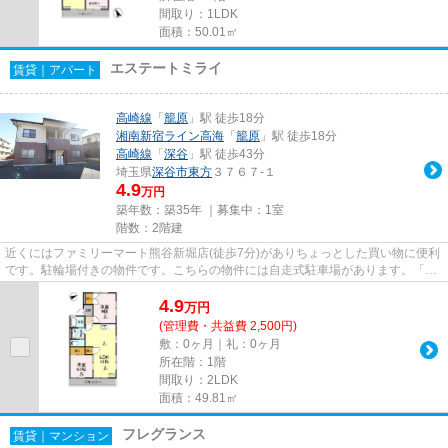
間取り：1LDK
面積：50.01㎡
エステートミライ
賃貸｜アパート
高崎線
「
籠原
」駅 徒歩18分
湘南新宿ライン高海
「
籠原
」駅 徒歩18分
高崎線
「
深谷
」駅 徒歩43分
埼玉県
深谷市
東方
３７６７-１
4.9
万円
築年数：築35年 ｜募集中：
1室
階数：2階建
近くにはファミリーマート熊谷新堀店(徒歩7分)がありちょっとした買い物に便利
です。駐輪場付きの物件です。こちらの物件には自走式駐車場があります。「エ
ステートミライ」のここがイ...
4.9
万
円
(管理費・共益費 2,500円)
敷：0ヶ月｜礼：0ヶ月
所在階：1階
間取り：2LDK
面積：49.81㎡
フレグランス
賃貸｜マンション