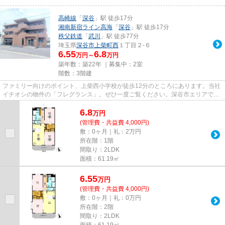
高崎線
「
深谷
」駅 徒歩17分
湘南新宿ライン高海
「
深谷
」駅 徒歩17分
秩父鉄道
「
武川
」駅 徒歩77分
埼玉県
深谷市
上柴町西
１丁目２-６
6.55
6.8
万円～
万円
築年数：築22年 ｜募集中：
2室
階数：3階建
ファミリー向けのポイント、上柴西小学校が徒歩12分のところにあります。当社
イチオシの物件の「フレグランス」。ぜひ一度ご覧ください。深谷市エリアで新
生活を始めるなら、当社にお...
6.8
万
円
(管理費・共益費 4,000円)
敷：0ヶ月｜礼：2万円
所在階：1階
間取り：2LDK
面積：61.19㎡
6.55
万
円
(管理費・共益費 4,000円)
敷：0ヶ月｜礼：0万円
所在階：2階
間取り：2LDK
面積：61.19㎡