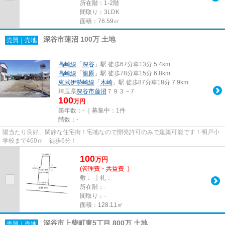
所在階：1-2階
間取り：3LDK
面積：76.59㎡
深谷市蓮沼 100万 土地
売買｜売地
高崎線
「
深谷
」駅 徒歩67分車13分 5.4km
高崎線
「
籠原
」駅 徒歩78分車15分 6.8km
東武伊勢崎線
「
木崎
」駅 徒歩87分車18分 7.9km
埼玉県
深谷市
蓮沼
７９３－7
100
万円
築年数：- ｜募集中：
1件
階数：-
陽当たり良好、閑静な住宅街！宅地なので開発許可のみで建築可能です！明戸小
学校まで460ｍ 徒歩6分！
100
万
円
(管理費・共益費 -)
敷：-｜礼：-
所在階：-
間取り：-
面積：128.11㎡
深谷市上柴町東5丁目 800万 土地
売買｜売地