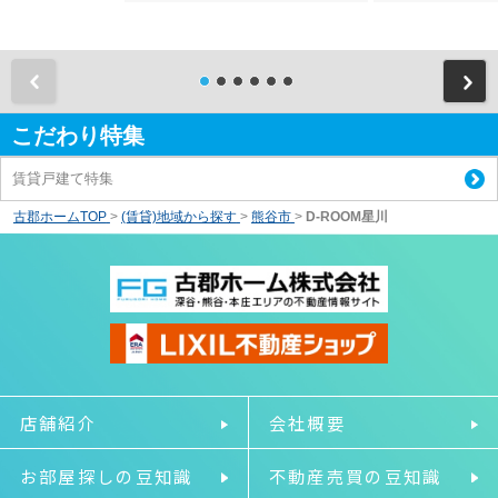
前
こだわり特集
賃貸戸建て特集
古郡ホームTOP
>
(賃貸)地域から探す
>
熊谷市
>
D-ROOM星川
店舗紹介
会社概要
お部屋探しの豆知識
不動産売買の豆知識