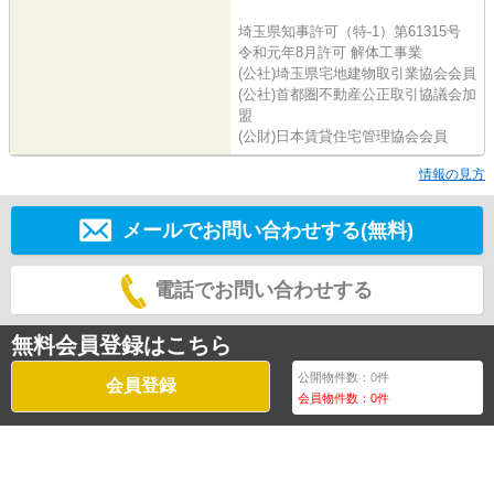
埼玉県知事許可（特-1）第61315号
令和元年8月許可 解体工事業
(公社)埼玉県宅地建物取引業協会会員
(公社)首都圏不動産公正取引協議会加
盟
(公財)日本賃貸住宅管理協会会員
情報の見方
メールでお問い合わせする(無料)
電話でお問い合わせする
無料会員登録はこちら
公開物件数：
0
件
会員登録
会員物件数：
0
件