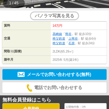
1 / 45
パノラマ写真を見る
賃料
14万円
高崎線
「
熊谷
」駅 徒歩10分
交通
秩父鉄道
「
上熊谷
」駅 徒歩6分
秩父鉄道
「
石原
」駅 徒歩24分
間取り(面積)
2LDK(65.29㎡)
築年月
2025年 5月(築1年)
メールでお問い合わせする(無料)
電話でお問い合わせする
無料会員登録はこちら
公開物件数：
0
件
会員登録