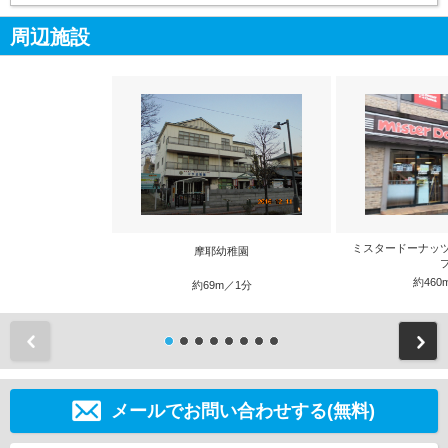
周辺施設
ミスタードーナッ
摩耶幼稚園
約460
約69m／1分
前
メールでお問い合わせする(無料)