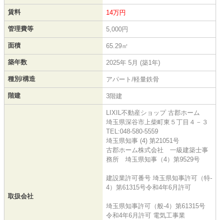
賃料
14万円
管理費等
5,000円
面積
65.29㎡
築年数
2025年 5月 (築1年)
種別/構造
アパート/軽量鉄骨
階建
3階建
LIXIL不動産ショップ 古郡ホーム
埼玉県深谷市上柴町東５丁目４－３
TEL:048-580-5559
埼玉県知事 (4) 第21051号
古郡ホーム株式会社 一級建築士事
務所 埼玉県知事（4）第9529号
建設業許可番号 埼玉県知事許可（特-
4）第61315号令和4年6月許可
取扱会社
埼玉県知事許可（般-4）第61315号
令和4年6月許可 電気工事業