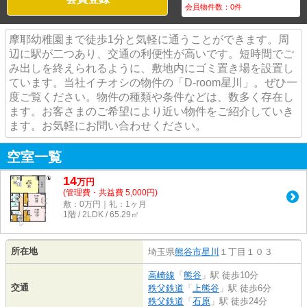
会員物件数：
0
件
摩耶幼稚園まで徒歩1分と気軽に通うことができます。周
辺に駅が二つあり、交通の利便性が高いです。短時間でご
み出しを終えられるように、敷地内にゴミ置き場を設置し
ています。当社イチオシの物件の「D-room星川」。ぜひ一
度ご覧ください。物件の種類や条件などは、数多く存在し
ます。お客さまのご希望により近い物件をご紹介していき
ます。お気軽にお問い合わせください。
空室一覧
14
万
円
(管理費・共益費 5,000円)
敷：0万円｜礼：1ヶ月
1階 / 2LDK / 65.29㎡
所在地
埼玉県
熊谷市
星川
１丁目１０３
高崎線
「
熊谷
」駅 徒歩10分
交通
秩父鉄道
「
上熊谷
」駅 徒歩6分
秩父鉄道
「
石原
」駅 徒歩24分