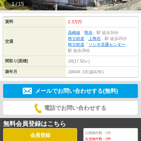
1 / 15
賃料
2.3万円
高崎線
「
熊谷
」駅 徒歩16分
秩父鉄道
「
上熊谷
」駅 徒歩25分
交通
秩父鉄道
「
ソシオ流通センター
」
駅 徒歩39分
間取り(面積)
1R(17.50㎡)
築年月
1984年 3月(築42年)
メールでお問い合わせする(無料)
電話でお問い合わせする
無料会員登録はこちら
公開物件数：
0
件
会員登録
会員物件数：
0
件