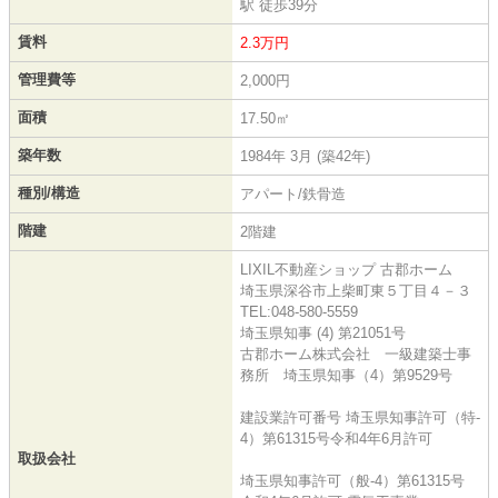
駅 徒歩39分
賃料
2.3万円
管理費等
2,000円
面積
17.50㎡
築年数
1984年 3月 (築42年)
種別/構造
アパート/鉄骨造
階建
2階建
LIXIL不動産ショップ 古郡ホーム
埼玉県深谷市上柴町東５丁目４－３
TEL:048-580-5559
埼玉県知事 (4) 第21051号
古郡ホーム株式会社 一級建築士事
務所 埼玉県知事（4）第9529号
建設業許可番号 埼玉県知事許可（特-
4）第61315号令和4年6月許可
取扱会社
埼玉県知事許可（般-4）第61315号