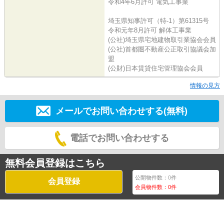
令和4年6月許可 電気工事業
埼玉県知事許可（特-1）第61315号
令和元年8月許可 解体工事業
(公社)埼玉県宅地建物取引業協会会員
(公社)首都圏不動産公正取引協議会加
盟
(公財)日本賃貸住宅管理協会会員
情報の見方
メールでお問い合わせする(無料)
電話でお問い合わせする
無料会員登録はこちら
公開物件数：
0
件
会員登録
会員物件数：
0
件