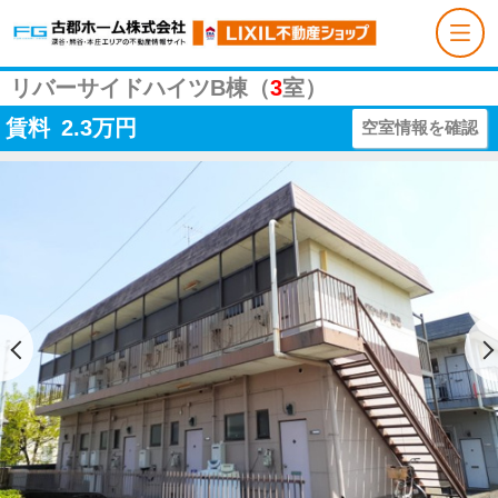
リバーサイドハイツB棟（
3
室）
賃料
2.3
万円
空室情報を確認