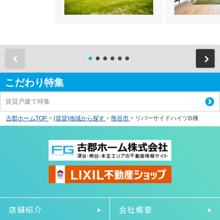
前
こだわり特集
賃貸戸建て特集
古郡ホームTOP
>
(賃貸)地域から探す
>
熊谷市
>
リバーサイドハイツB棟
店舗紹介
会社概要