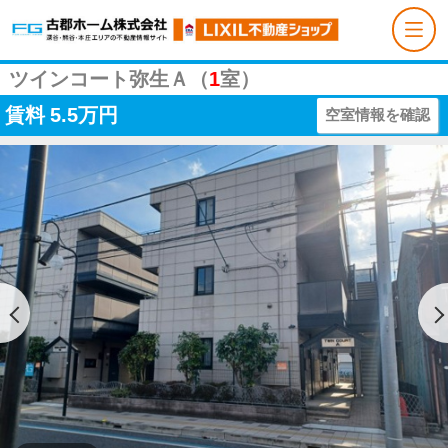
ツインコート弥生Ａ（
1
室）
賃料
5.5万円
空室情報を確認