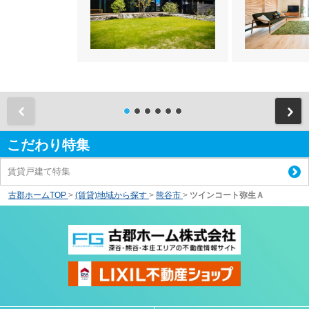
前
こだわり特集
賃貸戸建て特集
古郡ホームTOP
>
(賃貸)地域から探す
>
熊谷市
>
ツインコート弥生Ａ