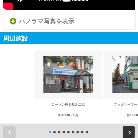
パノラマ写真を表示
周辺施設
ローソン熊谷駅北口店
ファミリーマー
約460m／6分
約506
前