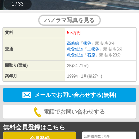
1 / 33
パノラマ写真を見る
賃料
5.5万円
高崎線
「
熊谷
」駅 徒歩8分
交通
秩父鉄道
「
上熊谷
」駅 徒歩6分
秩父鉄道
「
石原
」駅 徒歩23分
間取り(面積)
2K(34.71㎡)
築年月
1999年 1月(築27年)
メールでお問い合わせする(無料)
電話でお問い合わせする
無料会員登録はこちら
公開物件数：
0
件
会員登録