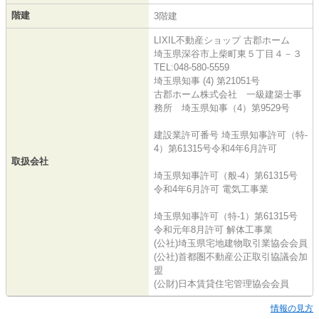
階建
3階建
LIXIL不動産ショップ 古郡ホーム
埼玉県深谷市上柴町東５丁目４－３
TEL:048-580-5559
埼玉県知事 (4) 第21051号
古郡ホーム株式会社 一級建築士事
務所 埼玉県知事（4）第9529号
建設業許可番号 埼玉県知事許可（特-
4）第61315号令和4年6月許可
取扱会社
埼玉県知事許可（般-4）第61315号
令和4年6月許可 電気工事業
埼玉県知事許可（特-1）第61315号
令和元年8月許可 解体工事業
(公社)埼玉県宅地建物取引業協会会員
(公社)首都圏不動産公正取引協議会加
盟
(公財)日本賃貸住宅管理協会会員
情報の見方