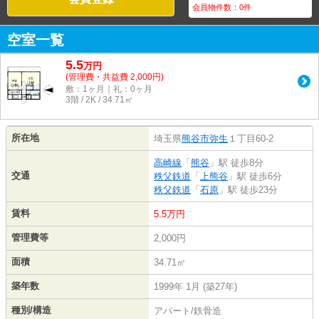
会員物件数：
0
件
空室一覧
5.5
万
円
(管理費・共益費 2,000円)
敷：1ヶ月｜礼：0ヶ月
3階 / 2K / 34.71㎡
所在地
埼玉県
熊谷市
弥生
１丁目60-2
高崎線
「
熊谷
」駅 徒歩8分
交通
秩父鉄道
「
上熊谷
」駅 徒歩6分
秩父鉄道
「
石原
」駅 徒歩23分
賃料
5.5万円
管理費等
2,000円
面積
34.71㎡
築年数
1999年 1月 (築27年)
種別/構造
アパート/鉄骨造