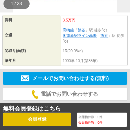
1 / 23
賃料
3.5万円
高崎線
「
熊谷
」駅 徒歩3分
交通
湘南新宿ライン高海
「
熊谷
」駅 徒歩
3分
間取り(面積)
1R(20.08㎡)
築年月
1990年 10月(築35年)
メールでお問い合わせする(無料)
電話でお問い合わせする
無料会員登録はこちら
公開物件数：
0
件
会員登録
会員物件数：
0
件