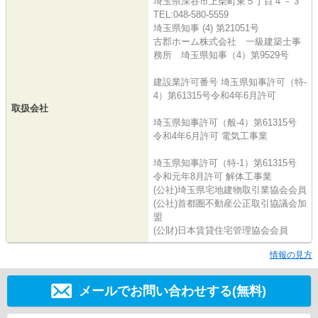
埼玉県深谷市上柴町東５丁目４－３
TEL:048-580-5559
埼玉県知事 (4) 第21051号
古郡ホーム株式会社 一級建築士事
務所 埼玉県知事（4）第9529号
建設業許可番号 埼玉県知事許可（特-
4）第61315号令和4年6月許可
取扱会社
埼玉県知事許可（般-4）第61315号
令和4年6月許可 電気工事業
埼玉県知事許可（特-1）第61315号
令和元年8月許可 解体工事業
(公社)埼玉県宅地建物取引業協会会員
(公社)首都圏不動産公正取引協議会加
盟
(公財)日本賃貸住宅管理協会会員
情報の見方
メールでお問い合わせする(無料)