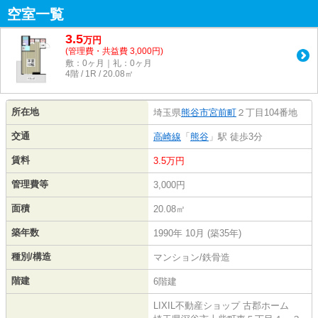
空室一覧
3.5
万
円
(管理費・共益費 3,000円)
敷：0ヶ月｜礼：0ヶ月
4階 / 1R / 20.08㎡
所在地
埼玉県
熊谷市
宮前町
２丁目104番地
交通
高崎線
「
熊谷
」駅 徒歩3分
賃料
3.5万円
管理費等
3,000円
面積
20.08㎡
築年数
1990年 10月 (築35年)
種別/構造
マンション/鉄骨造
階建
6階建
LIXIL不動産ショップ 古郡ホーム