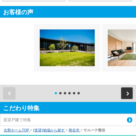
お客様の声
前
こだわり特集
賃貸戸建て特集
古郡ホームTOP
>
(賃貸)地域から探す
>
熊谷市
>
サルーテ熊谷