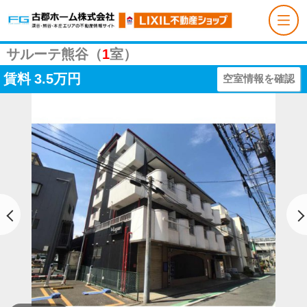
サルーテ熊谷（
1
室）
賃料
3.5万円
空室情報を確認