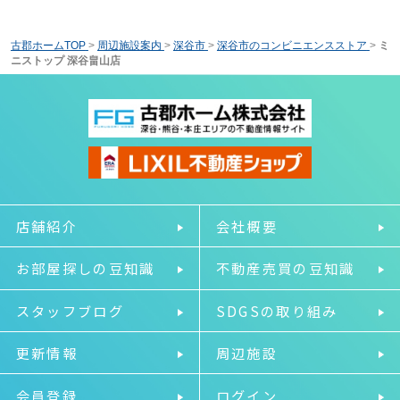
古郡ホームTOP
>
周辺施設案内
>
深谷市
>
深谷市のコンビニエンスストア
>
ミ
ニストップ 深谷畠山店
店舗紹介
会社概要
お部屋探しの豆知識
不動産売買の豆知識
スタッフブログ
SDGSの取り組み
更新情報
周辺施設
会員登録
ログイン