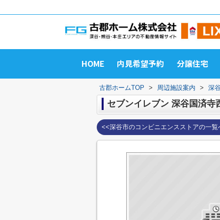
HOME
内見希望予約
分譲住宅
古郡ホームTOP
>
周辺施設案内
>
深
セブンイレブン 深谷国済寺
<<深谷市のコンビニエンスストアの一覧