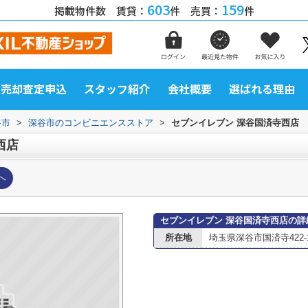
603
159
掲載物件数 賃貸：
件 売買：
件
売却査定申込
スタッフ紹介
会社概要
選ばれる理由
谷市
>
深谷市のコンビニエンスストア
>
セブンイレブン 深谷国済寺西店
西店
へ
セブンイレブン 深谷国済寺西店の詳
所在地
埼玉県深谷市国済寺422-