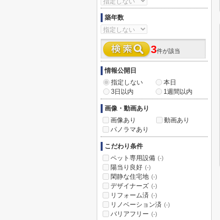
築年数
3
件が該当
情報公開日
指定しない
本日
3日以内
1週間以内
画像・動画あり
画像あり
動画あり
パノラマあり
こだわり条件
ペット専用設備
(-)
陽当り良好
(-)
閑静な住宅地
(-)
デザイナーズ
(-)
リフォーム済
(-)
リノベーション済
(-)
バリアフリー
(-)