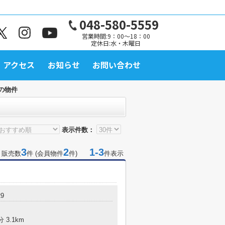
048-580-5559
営業時間:9：00～18：00
定休日:水・木曜日
アクセス
お知らせ
お問い合わせ
の物件
表示件数：
3
2
1-3
 販売数
件 (会員物件
件)
件表示
9
 3.1km