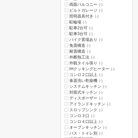
両面バルコニー
(-)
ビルトガレージ
(-)
照明器具付き
(-)
駐輪場
(-)
駐車2台可
(-)
駐車3台可
(-)
バイク置場あり
(-)
免震構造
(-)
耐震構造
(-)
外断熱工法
(-)
外観タイル張り
(-)
IHクッキングヒーター
(-)
コンロ２口以上
(-)
食器洗い乾燥機
(-)
システムキッチン
(-)
対面式キッチン
(-)
ディスポーザー
(-)
アイランドキッチン
(-)
スロップシンク
(-)
コンロ３口
(-)
コンロ４口以上
(-)
オープンキッチン
(-)
バス・トイレ別
(-)