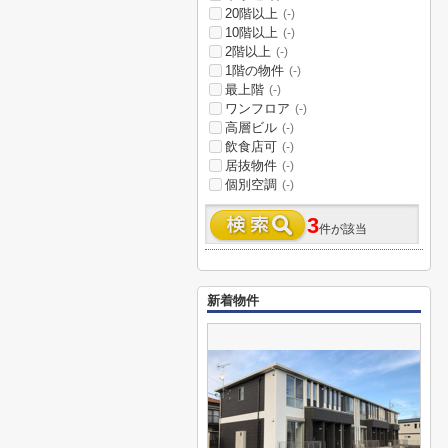
20階以上
(-)
10階以上
(-)
2階以上
(-)
1階の物件
(-)
最上階
(-)
ワンフロア
(-)
高層ビル
(-)
飲食店可
(-)
居抜物件
(-)
個別空調
(-)
3
件が該当
新着物件