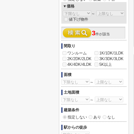
▼価格
～
値下げ物件
3
件が該当
間取り
ワンルーム
1K/1DK/1LDK
2K/2DK/2LDK
3K/3DK/3LDK
4K/4DK/4LDK
5K以上
面積
～
土地面積
～
建築条件
指定しない
あり
なし
駅からの徒歩