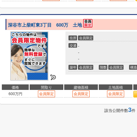
深谷市上柴町東3丁目 600万 土地
住所
会員限定
交通
-
-
-
築年
会員限定
階数
会員限定
構造
価格
間取り
建物面積
土地面積
600
万円
会員限定
会員限定
会員限定
3
該当公開件数
件