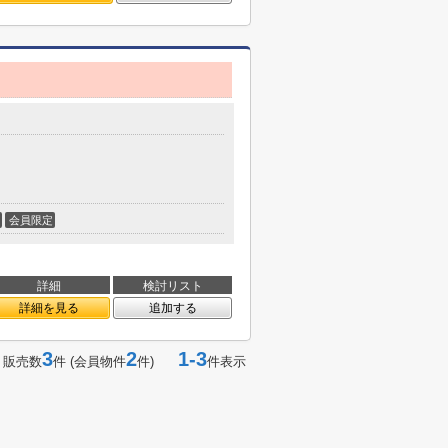
会員限定
詳細
検討リスト
詳細を見る
追加する
3
2
1-3
 販売数
件 (会員物件
件)
件表示