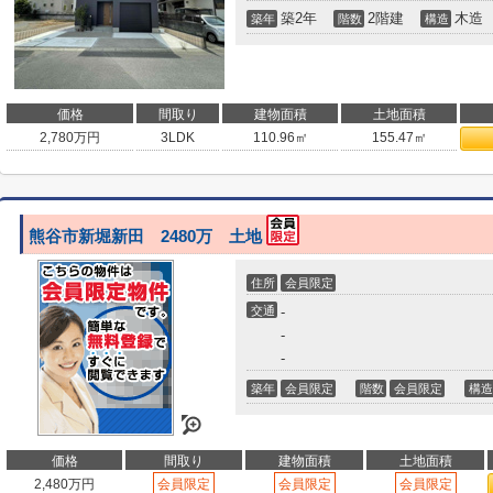
築2年
2階建
木造
築年
階数
構造
価格
間取り
建物面積
土地面積
2,780
万円
3LDK
110.96㎡
155.47㎡
熊谷市新堀新田 2480万 土地
住所
会員限定
交通
-
-
-
築年
会員限定
階数
会員限定
構造
価格
間取り
建物面積
土地面積
2,480
万円
会員限定
会員限定
会員限定