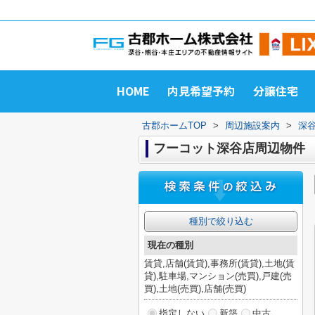
HOME
内見希望予約
分譲住宅
古郡ホームTOP
>
周辺施設案内
>
深
フーコット深谷店周辺物件
種別で絞り込む
現在の種別
賃貸,店舗(賃貸),事務所(賃貸),土地(賃
貸),駐車場,マンション(売買),戸建(売
買),土地(売買),店舗(売買)
指定しない
新築
中古