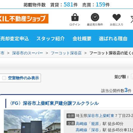
581
159
掲載物件数 賃貸：
件 売買：
件
売却査定申込
スタッフ紹介
会社概要
選ばれる理由
谷市
>
深谷市のスーパー
>
フーコット深谷店
>
フーコット深谷店の近く
並び順：
空室物件のみ表示
3
該当公開件数
件
〈FG〉深谷市上柴町東戸建分譲フルクラシル
埼玉県
深谷市
上柴町東
７丁目23-2
住所
交通
高崎線
「
籠原
」駅 徒歩40分
高崎線
「
深谷
」駅 徒歩45分車11分