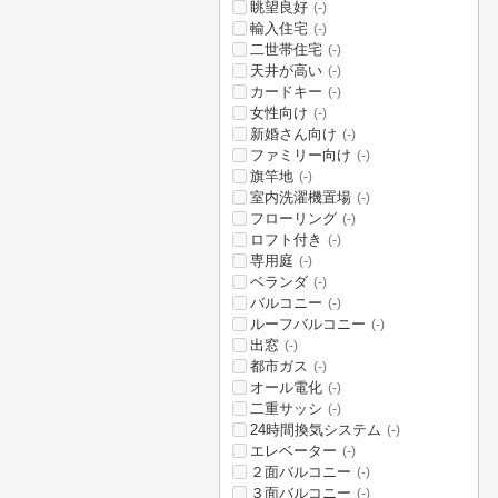
眺望良好
(-)
輸入住宅
(-)
二世帯住宅
(-)
天井が高い
(-)
カードキー
(-)
女性向け
(-)
新婚さん向け
(-)
ファミリー向け
(-)
旗竿地
(-)
室内洗濯機置場
(-)
フローリング
(-)
ロフト付き
(-)
専用庭
(-)
ベランダ
(-)
バルコニー
(-)
ルーフバルコニー
(-)
出窓
(-)
都市ガス
(-)
オール電化
(-)
二重サッシ
(-)
24時間換気システム
(-)
エレベーター
(-)
２面バルコニー
(-)
３面バルコニー
(-)