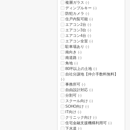
複層ガラス
(-)
ディンプルキー
(-)
防犯カメラ
(-)
住戸内覧可能
(-)
エアコン2台
(-)
エアコン3台
(-)
エアコン4台
(-)
エアコン全室
(-)
駐車場あり
(-)
南向き
(-)
南道路
(-)
角地
(-)
80坪以上の土地
(-)
自社分譲地【仲介手数料無料】
(-)
事務所可
(-)
自由設計対応
(-)
分割可
(-)
スクール向け
(-)
SOHO向け
(-)
IT向け
(-)
クリニック向け
(-)
住宅金融支援機構利用可
(-)
下水道
(-)