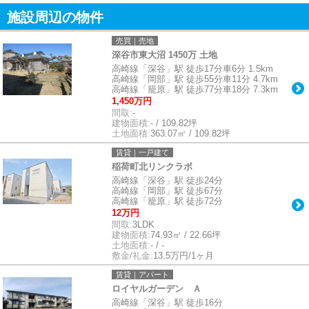
施設周辺の物件
売買｜売地
深谷市東大沼 1450万 土地
高崎線「深谷」駅 徒歩17分車6分 1.5km
高崎線「岡部」駅 徒歩55分車11分 4.7km
高崎線「籠原」駅 徒歩77分車18分 7.3km
1,450万円
間取:
-
建物面積:
- / 109.82坪
土地面積:
363.07㎡ / 109.82坪
賃貸｜一戸建て
稲荷町北リンクラボ
高崎線「深谷」駅 徒歩24分
高崎線「岡部」駅 徒歩67分
高崎線「籠原」駅 徒歩72分
12万円
間取:
3LDK
建物面積:
74.93㎡ / 22.66坪
土地面積:
- / -
敷金/礼金:
13.5万円/1ヶ月
賃貸｜アパート
ロイヤルガーデン Ａ
高崎線「深谷」駅 徒歩16分