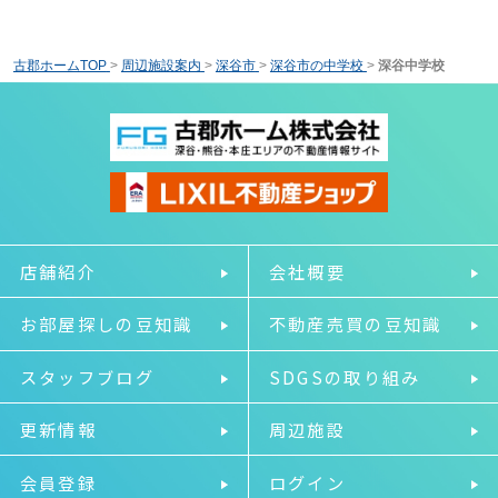
古郡ホームTOP
>
周辺施設案内
>
深谷市
>
深谷市の中学校
>
深谷中学校
店舗紹介
会社概要
お部屋探しの豆知識
不動産売買の豆知識
スタッフブログ
SDGSの取り組み
更新情報
周辺施設
会員登録
ログイン