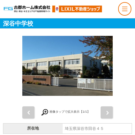
深谷中学校
前
次
画像タップで拡大表示【
1
/1】
所在地
埼玉県深谷市田谷４５