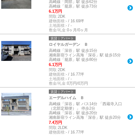
高崎線「岡部」駅 徒歩62分
高崎線「籠原」駅 徒歩73分
6.1万円
間取:
2DK
建物面積:
- / 16.69坪
土地面積:
- / -
敷金/礼金:
0ヶ月/0ヶ月
賃貸｜アパート
ロイヤルガーデン Ｂ
高崎線「深谷」駅 徒歩15分
湘南新宿ライン高海「深谷」駅 徒歩15分
高崎線「籠原」駅 徒歩80分
6.1万円
間取:
2DK
建物面積:
- / 16.77坪
土地面積:
- / -
敷金/礼金:
0万円/0万円
賃貸｜アパート
エーデルハイム Ｂ
高崎線「深谷」駅 バス14分 「西蔵寺入口
（北部定期便）」 停歩2分
高崎線「深谷」駅 徒歩20分
湘南新宿ライン高海「深谷」駅 徒歩20分
7.4万円
間取:
2LDK
建物面積:
- / 16.77坪