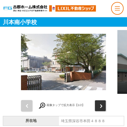
川本南小学校
前
次
画像タップで拡大表示【
1
/2】
所在地
埼玉県深谷市本田４８８８