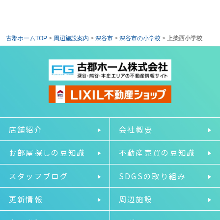
古郡ホームTOP
>
周辺施設案内
>
深谷市
>
深谷市の小学校
>
上柴西小学校
店舗紹介
会社概要
お部屋探しの豆知識
不動産売買の豆知識
スタッフブログ
SDGSの取り組み
更新情報
周辺施設