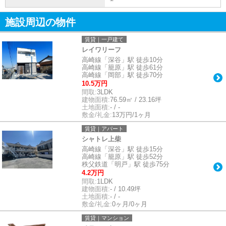
施設周辺の物件
賃貸｜一戸建て
レイワリーフ
高崎線「深谷」駅 徒歩10分
高崎線「籠原」駅 徒歩61分
高崎線「岡部」駅 徒歩70分
10.5万円
間取:
3LDK
建物面積:
76.59㎡ / 23.16坪
土地面積:
- / -
敷金/礼金:
13万円/1ヶ月
賃貸｜アパート
シャトレ上柴
高崎線「深谷」駅 徒歩15分
高崎線「籠原」駅 徒歩52分
秩父鉄道「明戸」駅 徒歩75分
4.2万円
間取:
1LDK
建物面積:
- / 10.49坪
土地面積:
- / -
敷金/礼金:
0ヶ月/0ヶ月
賃貸｜マンション