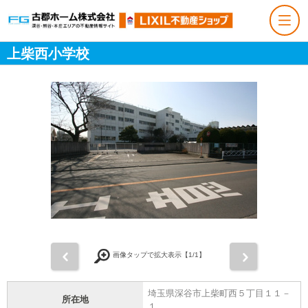
上柴西小学校
前
次
画像タップで拡大表示【
1
/1】
埼玉県深谷市上柴町西５丁目１１－
所在地
１