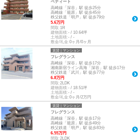
ペティート
高崎線「深谷」駅 徒歩25分
高崎線「籠原」駅 徒歩45分
秩父鉄道「明戸」駅 徒歩79分
5.6万円
間取:
1R
建物面積:
- / 10.64坪
土地面積:
- / -
敷金/礼金:
0ヶ月/0ヶ月
賃貸｜マンション
フレグランス
高崎線「深谷」駅 徒歩17分
湘南新宿ライン高海「深谷」駅 徒歩17分
秩父鉄道「武川」駅 徒歩77分
6.8万円
間取:
2LDK
建物面積:
- / 18.51坪
土地面積:
- / -
敷金/礼金:
0ヶ月/2万円
賃貸｜マンション
フレグランス
高崎線「深谷」駅 徒歩17分
高崎線「籠原」駅 徒歩49分
秩父鉄道「明戸」駅 徒歩83分
6.55万円
間取:
2LDK