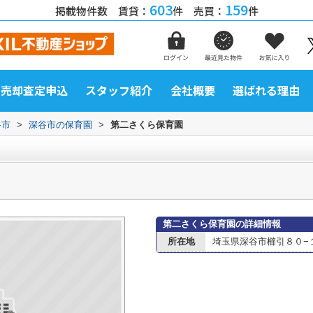
603
159
掲載物件数 賃貸：
件 売買：
件
売却査定申込
スタッフ紹介
会社概要
選ばれる理由
谷市
>
深谷市の保育園
>
第二さくら保育園
第二さくら保育園の詳細情報
所在地
埼玉県深谷市櫛引８０−