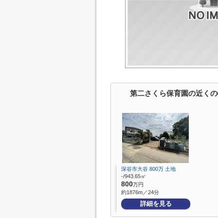
第二さくら保育園の近くの
深谷市大谷 800万 土地
-/943.65㎡
800
万円
約1876m／24分
詳細を見る