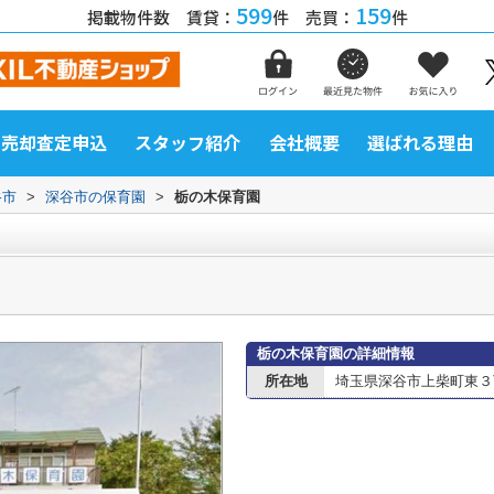
599
159
掲載物件数 賃貸：
件 売買：
件
売却査定申込
スタッフ紹介
会社概要
選ばれる理由
谷市
>
深谷市の保育園
>
栃の木保育園
栃の木保育園の詳細情報
所在地
埼玉県深谷市上柴町東３