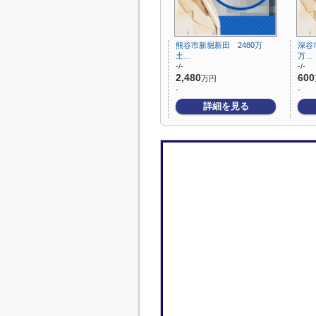
熊谷市新堀新田 2480万
深谷
土…
万…
-/-
-/-
2,480
600
万円
-
-
詳細を見る