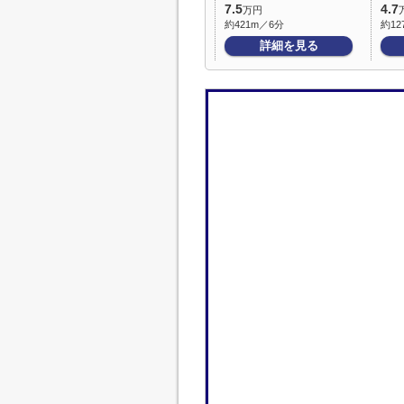
7.5
4.7
万円
約421m／6分
約12
詳細を見る