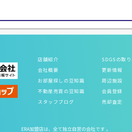
店舗紹介
SDGSの取
会社概要
更新情報
お部屋探しの豆知識
周辺施設
不動産売買の豆知識
会員登録
スタッフブログ
売却査定
ERA加盟店は、全て独立自営の会社です 。