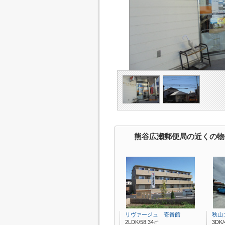
熊谷広瀬郵便局の近くの物
リヴァージュ 壱番館
秋山
2LDK/58.34㎡
3DK/