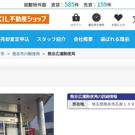
585
159
掲載物件数 賃貸：
件 売買：
件
売却査定申込
スタッフ紹介
会社概要
選ばれる理由
谷市
>
熊谷市の郵便局
>
熊谷広瀬郵便局
熊谷広瀬郵便局の詳細情報
所在地
埼玉県熊谷市石原１３９