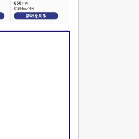
650
万円
約284m／4分
詳細を見る