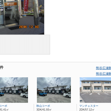
件
熊谷広瀬
熊谷広瀬
コーポ
秋山コーポ
マンチェスター
41.41㎡
3DK/41.93㎡
2DK/57.12㎡