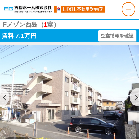
Fメゾン西島（
1
室）
賃料
7.1万円
空室情報を確認