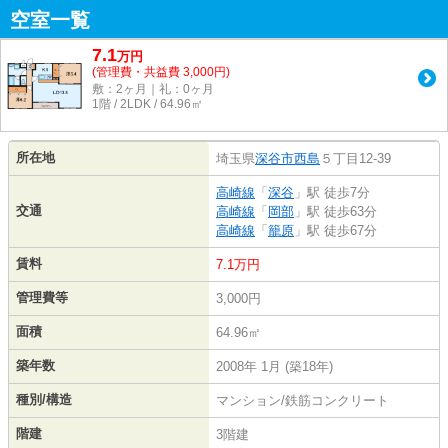
空室一覧
7.1
万
円
(管理費・共益費 3,000円)
敷：2ヶ月｜礼：0ヶ月
1階 / 2LDK / 64.96㎡
所在地
埼玉県
深谷市
西島
５丁目12-39
高崎線
「
深谷
」駅 徒歩7分
交通
高崎線
「
岡部
」駅 徒歩63分
高崎線
「
籠原
」駅 徒歩67分
賃料
7.1万円
管理費等
3,000円
面積
64.96㎡
築年数
2008年 1月 (築18年)
種別/構造
マンション/鉄筋コンクリート
階建
3階建