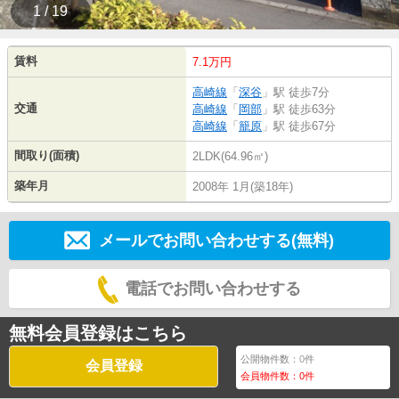
1 / 19
賃料
7.1万円
高崎線
「
深谷
」駅 徒歩7分
交通
高崎線
「
岡部
」駅 徒歩63分
高崎線
「
籠原
」駅 徒歩67分
間取り(面積)
2LDK(64.96㎡)
築年月
2008年 1月(築18年)
メールでお問い合わせする(無料)
電話でお問い合わせする
無料会員登録はこちら
公開物件数：
0
件
会員登録
会員物件数：
0
件