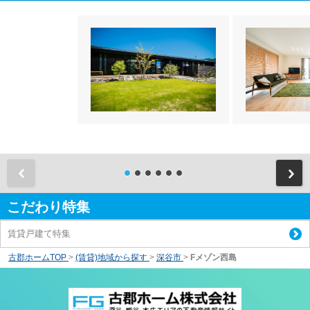
前
こだわり特集
賃貸戸建て特集
古郡ホームTOP
>
(賃貸)地域から探す
>
深谷市
>
Fメゾン西島