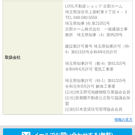
LIXIL不動産ショップ 古郡ホーム
埼玉県深谷市上柴町東５丁目４－３
TEL:048-580-5559
埼玉県知事 (4) 第21051号
古郡ホーム株式会社 一級建築士事
務所 埼玉県知事（4）第9529号
建設業許可番号 埼玉県知事許可（特-
4）第61315号令和4年6月許可
取扱会社
埼玉県知事許可（般-4）第61315号
令和4年6月許可 電気工事業
埼玉県知事許可（特-1）第61315号
令和元年8月許可 解体工事業
(公社)埼玉県宅地建物取引業協会会員
(公社)首都圏不動産公正取引協議会加
盟
(公財)日本賃貸住宅管理協会会員
情報の見方
メールでお問い合わせする(無料)