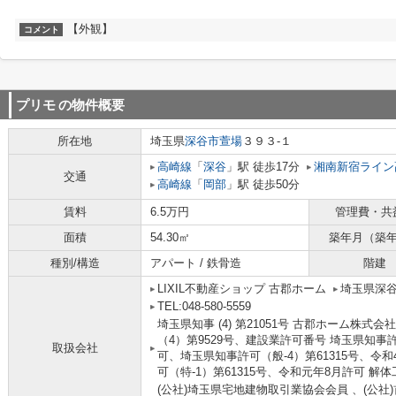
【外観】
コメント
プリモ
の物件概要
所在地
埼玉県
深谷市
萱場
３９３-１
高崎線
「
深谷
」駅 徒歩17分
湘南新宿ライン
交通
高崎線
「
岡部
」駅 徒歩50分
賃料
6.5万円
管理費・共
面積
54.30㎡
築年月（築
種別/構造
アパート / 鉄骨造
階建
LIXIL不動産ショップ 古郡ホーム
埼玉県深
TEL:048-580-5559
埼玉県知事 (4) 第21051号 古郡ホーム株
（4）第9529号、建設業許可番号 埼玉県知事許
取扱会社
可、埼玉県知事許可（般-4）第61315号、令
可（特-1）第61315号、令和元年8月許可 解
(公社)埼玉県宅地建物取引業協会会員 、(公社