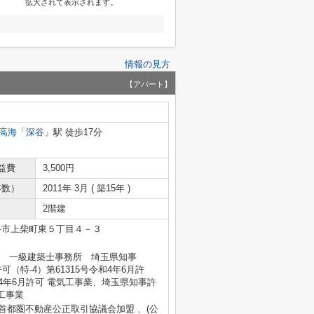
拡大されて表示されます。
情報の見方
【アパート】
高海
「
深谷
」駅 徒歩17分
益費
3,500円
年数）
2011年 3月 ( 築15年 )
2階建
谷市上柴町東５丁目４－３
式会社 一級建築士事務所 埼玉県知事
可（特-4）第61315号令和4年6月許
和4年6月許可 電気工事業、埼玉県知事許
体工事業
)首都圏不動産公正取引協議会加盟 、(公