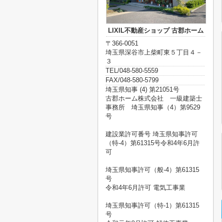
LIXIL不動産ショップ 古郡ホーム
〒366-0051
埼玉県深谷市上柴町東５丁目４－
３
TEL/048-580-5559
FAX/048-580-5799
埼玉県知事 (4) 第21051号
古郡ホーム株式会社 一級建築士
事務所 埼玉県知事（4）第9529
号
建設業許可番号 埼玉県知事許可
（特-4）第61315号令和4年6月許
可
埼玉県知事許可（般-4）第61315
号
令和4年6月許可 電気工事業
埼玉県知事許可（特-1）第61315
号