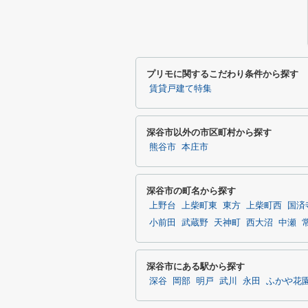
プリモに関するこだわり条件から探す
賃貸戸建て特集
深谷市以外の市区町村から探す
熊谷市
本庄市
深谷市の町名から探す
上野台
上柴町東
東方
上柴町西
国済
小前田
武蔵野
天神町
西大沼
中瀬
深谷市にある駅から探す
深谷
岡部
明戸
武川
永田
ふかや花