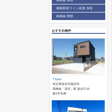
高崎線 深谷
湘南新宿ライン高海 深谷
高崎線 岡部
おすすめ物件
T town
埼玉県深谷市国済寺
高崎線「深谷」駅 徒歩21分
築1年未満