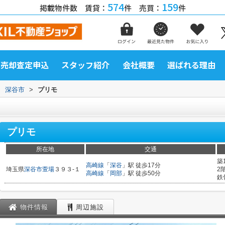
574
159
掲載物件数 賃貸：
件 売買：
件
売却査定申込
スタッフ紹介
会社概要
選ばれる理由
>
深谷市
>
プリモ
プリモ
所在地
交通
築
高崎線
「
深谷
」駅 徒歩17分
埼玉県
深谷市
萱場
３９３-１
2
高崎線
「
岡部
」駅 徒歩50分
鉄
物件情報
周辺施設