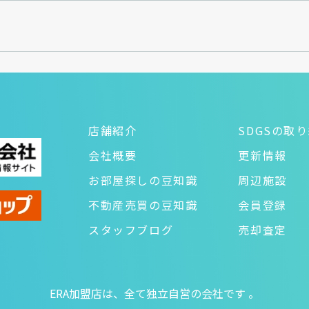
店舗紹介
SDGSの取
会社概要
更新情報
お部屋探しの豆知識
周辺施設
不動産売買の豆知識
会員登録
スタッフブログ
売却査定
ERA加盟店は、全て独立自営の会社です 。