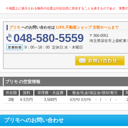
※地図上に表示される物件の位置は付近住所に所在することを表すものであり、実際
プリモ
へのお問い合わせは
LIXIL不動産ショップ 古郡ホームまで
048-580-5559
〒366-0051
埼玉県深谷市上柴町東
9：00～18：00 定休日:水・木曜日
プリモ
の空室情報
所在階
賃料
管理費・共益費
敷金/礼金/保証金/償却/敷引
2階
6.5万円
3,500円
/
/
/
/
0万円
0万円
-
-
-
プリモ
へのお問い合わせ