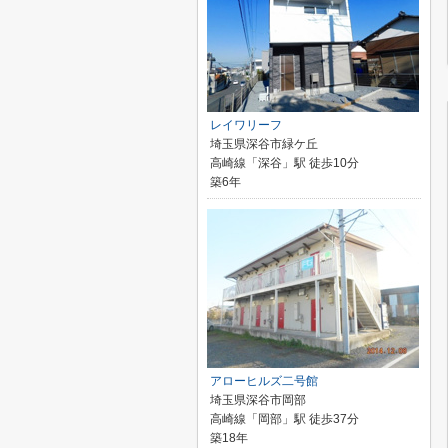
レイワリーフ
埼玉県深谷市緑ケ丘
高崎線「深谷」駅 徒歩10分
築6年
アローヒルズ二号館
埼玉県深谷市岡部
高崎線「岡部」駅 徒歩37分
築18年