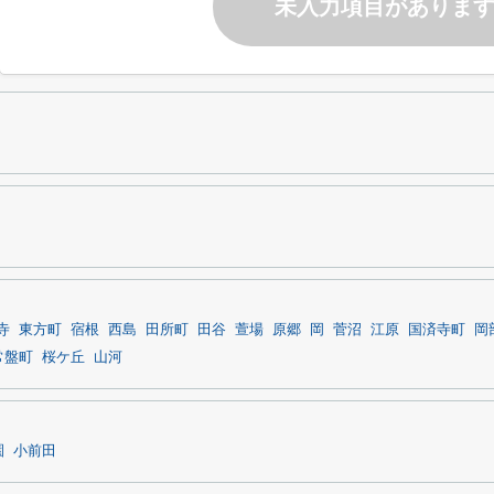
未入力項目がありま
寺
東方町
宿根
西島
田所町
田谷
萱場
原郷
岡
菅沼
江原
国済寺町
岡
常盤町
桜ケ丘
山河
園
小前田