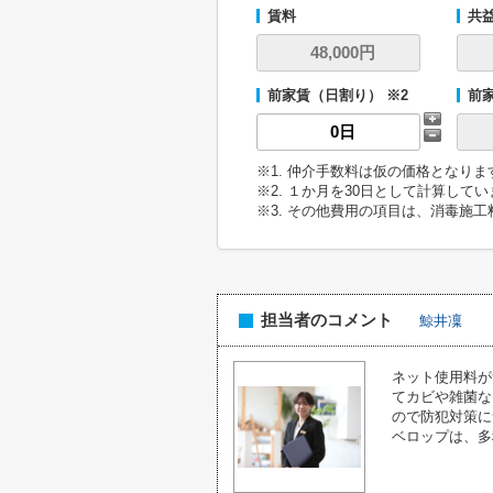
賃料
共
前家賃（日割り） ※2
前
※1. 仲介手数料は仮の価格となり
※2. １か月を30日として計算して
※3. その他費用の項目は、消毒施工
担当者のコメント
鯨井凜
ネット使用料が
てカビや雑菌な
ので防犯対策に
ベロップは、多