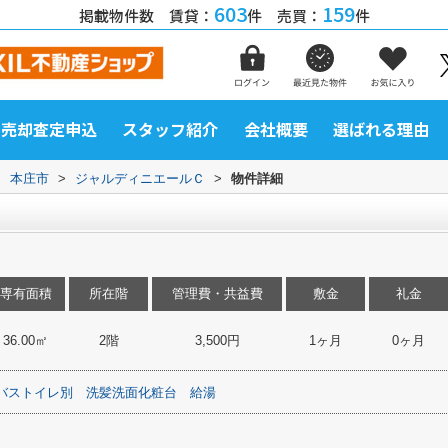
603
159
掲載物件数 賃貸：
件 売買：
件
売却査定申込
スタッフ紹介
会社概要
選ばれる理由
>
本庄市
>
ジャルディニエールＣ
>
物件詳細
専有面積
所在階
管理費・共益費
敷金
礼金
36.00㎡
2階
3,500円
1ヶ月
0ヶ月
バストイレ別
洗髪洗面化粧台
給湯