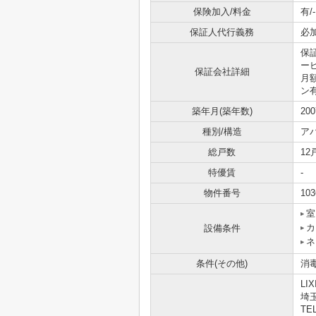
保険加入/料金
有/-
保証人代行義務
必
保
ービ
保証会社詳細
月
ン
築年月(築年数)
20
種別/構造
ア
総戸数
12
特優賃
-
物件番号
103
室
カ
設備条件
ネ
条件(その他)
消毒
LI
埼
TEL