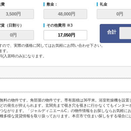
益費
敷金：
礼金
家賃（日割り）
その他費用 ※3
合計
ますので、実際の価格に関してはお気軽にお問い合わせ下さい。
います。
料(入居時のみ)になります。
無料の物件です。角部屋の物件です。専有面積は36平米。浴室乾燥機を設置
どの発生が抑えられます。玄関先まで覗き穴を覗きに行かなくてもインター
つながります。「ジャルディニエールC」の物件情報をお探しならお気軽にお
種多様な賃貸情報を取り扱っております。本庄市で住まい探しをする場合に