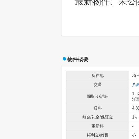
最新物件、未公
物件概要
所在地
埼
交通
八
1L
間取り/詳細
洋室
賃料
4.
敷金/礼金/保証金
1ヶ
更新料
-
権利金/雑費
-/-