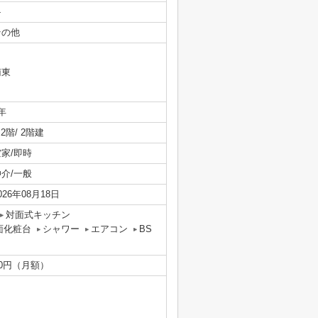
-
その他
南東
年
/ 2階/ 2階建
空家/即時
仲介/一般
026年08月18日
対面式キッチン
面化粧台
シャワー
エアコン
BS
00円（月額）