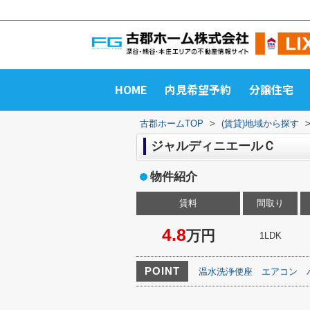
HOME
内見希望予約
分譲住宅
古郡ホームTOP
>
(賃貸)地域から探す
ジャルディニエールＣ
物件紹介
賃料
間取り
4.8
万円
1LDK
POINT
温水洗浄便座
エアコン