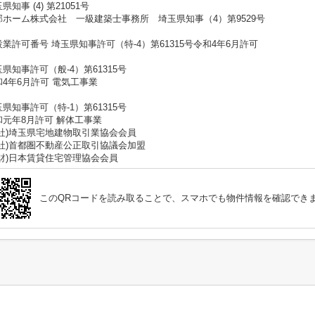
県知事 (4) 第21051号
郡ホーム株式会社 一級建築士事務所 埼玉県知事（4）第9529号
設業許可番号 埼玉県知事許可（特-4）第61315号令和4年6月許可
県知事許可（般-4）第61315号
和4年6月許可 電気工事業
県知事許可（特-1）第61315号
和元年8月許可 解体工事業
公社)埼玉県宅地建物取引業協会会員
公社)首都圏不動産公正取引協議会加盟
公財)日本賃貸住宅管理協会会員
このQRコードを読み取ることで、スマホでも物件情報を確認でき