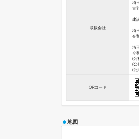
埼玉
古
建
取扱会社
埼玉
令
埼玉
令
(
(
(
QRコード
地図