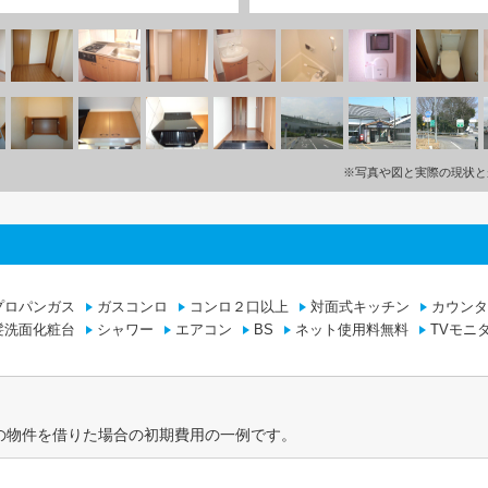
※写真や図と実際の現状と
プロパンガス
ガスコンロ
コンロ２口以上
対面式キッチン
カウンタ
髪洗面化粧台
シャワー
エアコン
BS
ネット使用料無料
TVモニ
の物件を借りた場合の初期費用の一例です。