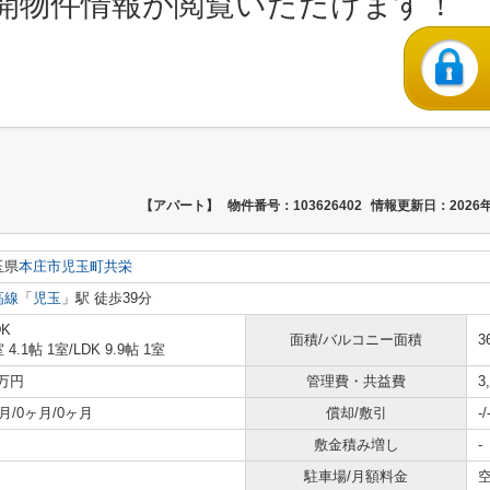
開物件情報が閲覧いただけます！
【アパート】
物件番号：103626402
情報更新日：2026年
玉県
本庄市
児玉町共栄
高線
「
児玉
」駅 徒歩39分
DK
面積/バルコニー面積
3
 4.1帖 1室
/
LDK 9.9帖 1室
8万円
管理費・共益費
3
月/0ヶ月/0ヶ月
償却/敷引
-/
敷金積み増し
-
駐車場/月額料金
空