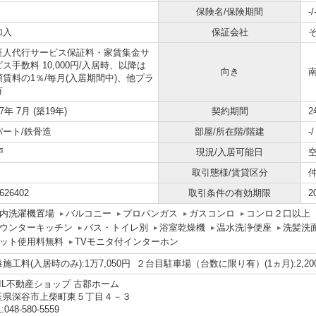
保険名/保険期間
-/
加入
保証会社
証人代行サービス保証料・家賃集金サ
ス手数料 10,000円/入居時、以降は
向き
額賃料の1％/毎月(入居期間中)、他プラ
有
07年 7月 (築19年)
契約期間
2
パート/鉄骨造
部屋/所在階/階建
-
戸
現況/入居可能日
取引態様/賃貸区分
626402
取引条件の有効期限
2
内洗濯機置場
バルコニー
プロパンガス
ガスコンロ
コンロ２口以上
ウンターキッチン
バス・トイレ別
浴室乾燥機
温水洗浄便座
洗髪洗
ット使用料無料
TVモニタ付インターホン
施工料(入居時のみ):1万7,050円 ２台目駐車場（台数に限り有）(1ヵ月):2,2
XIL不動産ショップ 古郡ホーム
玉県深谷市上柴町東５丁目４－３
:048-580-5559