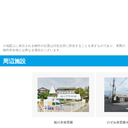
※地図上に表示される物件の位置は付近住所に所在することを表すものであり、実際の
物件所在地とは異なる場合がございます。
周辺施設
栃の木保育園
のぞみ保育園