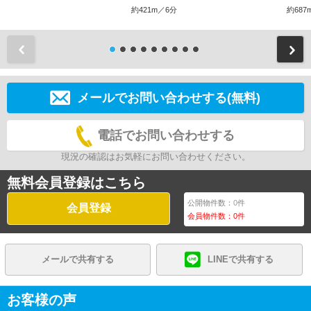
約421m／6分
約687
前
メールでお問い合わせする(無料)
電話でお問い合わせする
現況の確認はお気軽にお問い合わせください。
無料会員登録はこちら
公開物件数：
0
件
会員登録
会員物件数：
0
件
メールで共有する
LINEで共有する
お客様の声