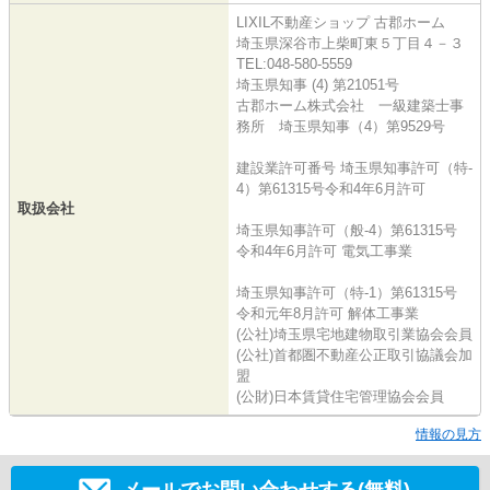
LIXIL不動産ショップ 古郡ホーム
埼玉県深谷市上柴町東５丁目４－３
TEL:048-580-5559
埼玉県知事 (4) 第21051号
古郡ホーム株式会社 一級建築士事
務所 埼玉県知事（4）第9529号
建設業許可番号 埼玉県知事許可（特-
4）第61315号令和4年6月許可
取扱会社
埼玉県知事許可（般-4）第61315号
令和4年6月許可 電気工事業
埼玉県知事許可（特-1）第61315号
令和元年8月許可 解体工事業
(公社)埼玉県宅地建物取引業協会会員
(公社)首都圏不動産公正取引協議会加
盟
(公財)日本賃貸住宅管理協会会員
情報の見方
メールでお問い合わせする(無料)