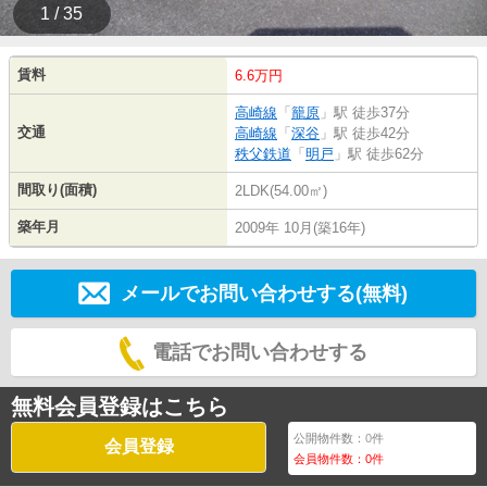
1 / 35
賃料
6.6万円
高崎線
「
籠原
」駅 徒歩37分
交通
高崎線
「
深谷
」駅 徒歩42分
秩父鉄道
「
明戸
」駅 徒歩62分
間取り(面積)
2LDK(54.00㎡)
築年月
2009年 10月(築16年)
メールでお問い合わせする(無料)
電話でお問い合わせする
無料会員登録はこちら
公開物件数：
0
件
会員登録
会員物件数：
0
件