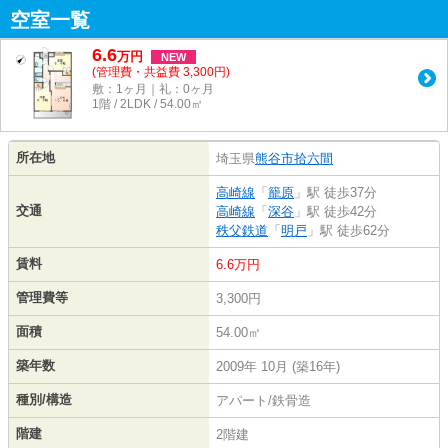
空室一覧
6.6
万
円
NEW
(管理費・共益費 3,300円)
敷：1ヶ月｜礼：0ヶ月
1階 / 2LDK / 54.00㎡
所在地
埼玉県
熊谷市
拾六間
高崎線
「
籠原
」駅 徒歩37分
交通
高崎線
「
深谷
」駅 徒歩42分
秩父鉄道
「
明戸
」駅 徒歩62分
賃料
6.6万円
管理費等
3,300円
面積
54.00㎡
築年数
2009年 10月 (築16年)
種別/構造
アパート/鉄骨造
階建
2階建