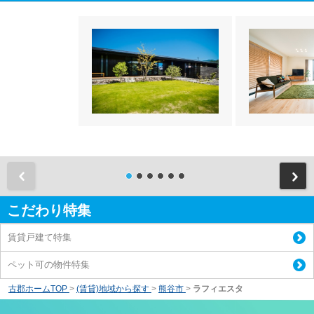
前
こだわり特集
賃貸戸建て特集
ペット可の物件特集
古郡ホームTOP
>
(賃貸)地域から探す
>
熊谷市
>
ラフィエスタ