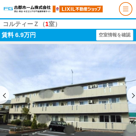
コルティーＺ（
1
室）
賃料
6.9万円
空室情報を確認