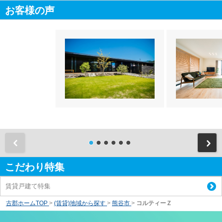
お客様の声
前
こだわり特集
賃貸戸建て特集
古郡ホームTOP
>
(賃貸)地域から探す
>
熊谷市
>
コルティーＺ