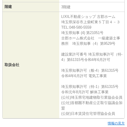
階建
3階建
LIXIL不動産ショップ 古郡ホーム
埼玉県深谷市上柴町東５丁目４－３
TEL:048-580-5559
埼玉県知事 (4) 第21051号
古郡ホーム株式会社 一級建築士事
務所 埼玉県知事（4）第9529号
建設業許可番号 埼玉県知事許可（特-
4）第61315号令和4年6月許可
取扱会社
埼玉県知事許可（般-4）第61315号
令和4年6月許可 電気工事業
埼玉県知事許可（特-1）第61315号
令和元年8月許可 解体工事業
(公社)埼玉県宅地建物取引業協会会員
(公社)首都圏不動産公正取引協議会加
盟
(公財)日本賃貸住宅管理協会会員
情報の見方