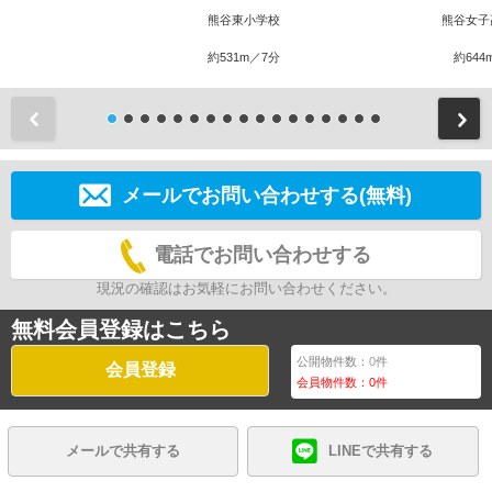
熊谷東小学校
熊谷女子
約531m／7分
約644
前
メールでお問い合わせする(無料)
電話でお問い合わせする
現況の確認はお気軽にお問い合わせください。
無料会員登録はこちら
公開物件数：
0
件
会員登録
会員物件数：
0
件
メールで共有する
LINEで共有する