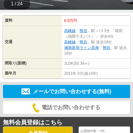
1 / 24
賃料
6.9万円
高崎線
「
熊谷
」駅 バス3分 「箱田
（国際十王バス）」 停歩4分
交通
高崎線
「
熊谷
」駅 徒歩18分
湘南新宿ライン高海
「
熊谷
」駅 徒歩
18分
間取り(面積)
1LDK(50.34㎡)
築年月
2011年 9月(築14年)
メールでお問い合わせする(無料)
電話でお問い合わせする
無料会員登録はこちら
公開物件数：
0
件