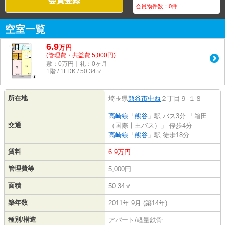
会員登録
会員物件数：
0
件
空室一覧
6.9
万
円
(管理費・共益費 5,000円)
敷：0万円｜礼：0ヶ月
1階 / 1LDK / 50.34㎡
所在地
埼玉県
熊谷市
中西
２丁目９-１８
高崎線
「
熊谷
」駅 バス3分 「箱田
交通
（国際十王バス）」 停歩4分
高崎線
「
熊谷
」駅 徒歩18分
賃料
6.9万円
管理費等
5,000円
面積
50.34㎡
築年数
2011年 9月 (築14年)
種別/構造
アパート/軽量鉄骨